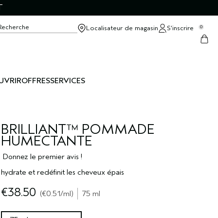
T
Recherche
Localisateur de magasin
S’inscrire
0
UVRIR
OFFRES
SERVICES
BRILLIANT™ POMMADE
HUMECTANTE
Donnez le premier avis !
hydrate et redéfinit les cheveux épais
€38.50
€0.51
/ml
75 ml