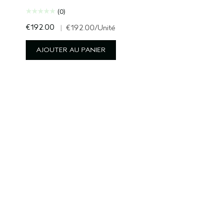
(0)
€192.00
|
€192.00
/Unité
AJOUTER AU PANIER