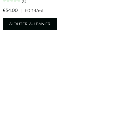
(0)
€34.00
€
|
€0.14
/ml
AJOUTER AU PANIER