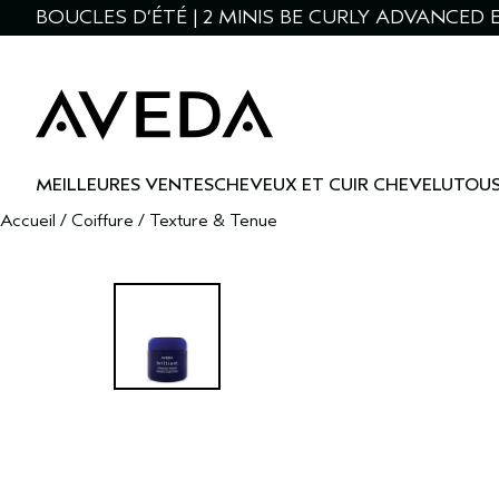
BOUCLES D’ÉTÉ | 2 MINIS BE CURLY ADVANCED E
MEILLEURES VENTES
CHEVEUX ET CUIR CHEVELU
TOUS
Accueil
/
Coiffure
/
Texture & Tenue