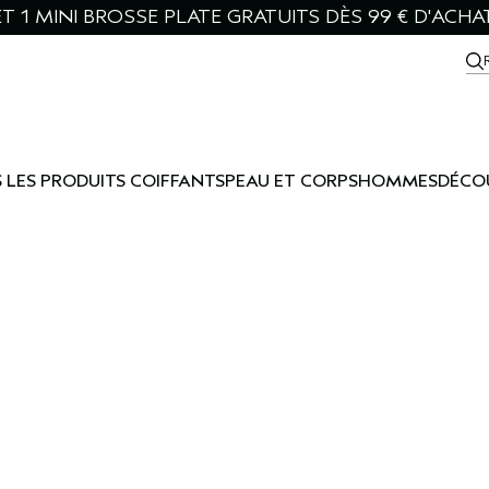
T 1 MINI BROSSE PLATE GRATUITS DÈS 99 € D'ACHA
 LES PRODUITS COIFFANTS
PEAU ET CORPS
HOMMES
DÉCO