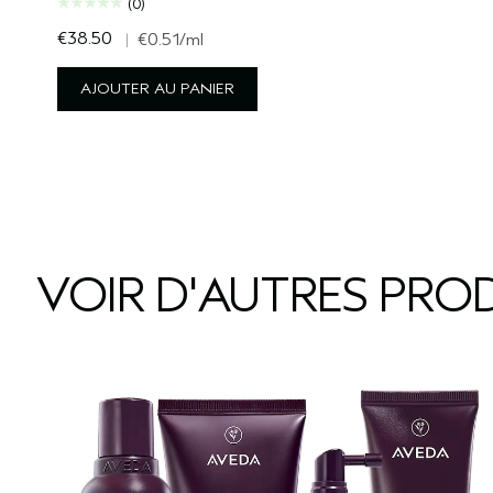
(0)
€38.50
|
€0.51
/ml
AJOUTER AU PANIER
VOIR D'AUTRES PROD