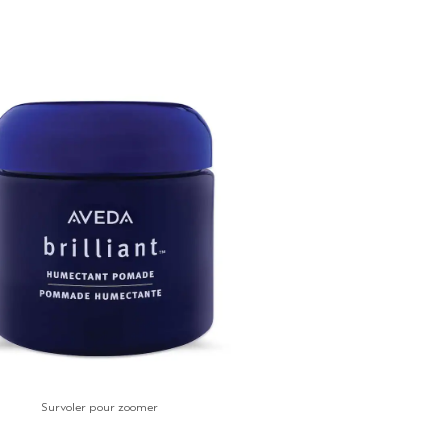
Survoler pour zoomer