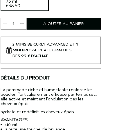
75 ml
€38.50
AJOUTER AU PANIER
2 MINIS BE CURLY ADVANCED ET 1
MINI BROSSE PLATE GRATUITS
DÈS 99 € D'ACHAT
DÉTAILS DU PRODUIT
La pommade riche et humectante renforce les
boucles. Particulièrement efficace par temps sec,
elle active et maintient l’ondulation des les
cheveux épais.
hydrate et redéfinit les cheveux épais
AVANTAGES
définit
ajoute une touche de brillance