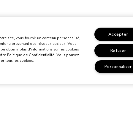
Accepter
otre site, vous fournir un contenu personnalisé,
 contenu provenant des réseaux sociaux. Vous
ou obtenir plus d'informations sur les cookies
Refuser
otre Politique de Confidentialité. Vous pouvez
er tous les cookies.
Personnaliser
BESOIN D’AIDE ?
POLITIQUE D
ELS
CONFIDENTI
SUIVRE MA COMMANDE
LON AVEDA
CONDITIONS 
APPELEZ LE +3228085049
CONDITIONS D
PARLEZ-NOUS
POLITIQUE DE
SERVICE CLIENT