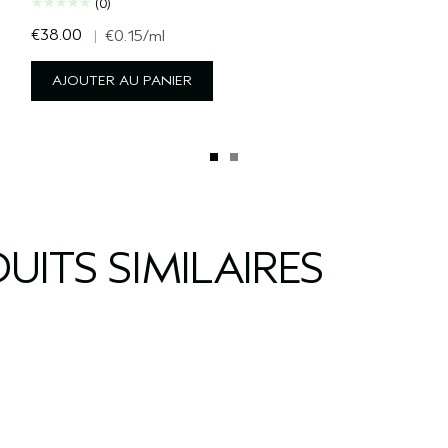
(0)
€38.00
|
€0.15
/ml
AJOUTER AU PANIER
UITS SIMILAIRES