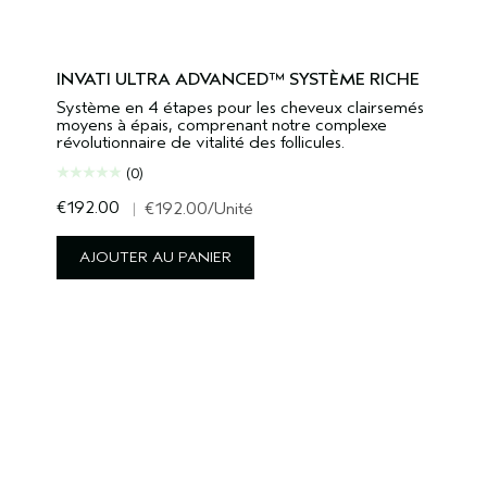
INVATI ULTRA ADVANCED™ SYSTÈME RICHE
Système en 4 étapes pour les cheveux clairsemés
moyens à épais, comprenant notre complexe
révolutionnaire de vitalité des follicules.
(0)
€192.00
|
€192.00
/Unité
AJOUTER AU PANIER