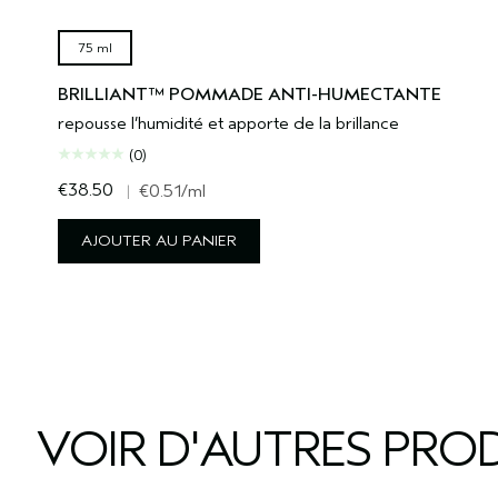
75 ml
BRILLIANT™ POMMADE ANTI-HUMECTANTE
repousse l’humidité et apporte de la brillance
(0)
€38.50
|
€0.51
/ml
AJOUTER AU PANIER
VOIR D'AUTRES PROD