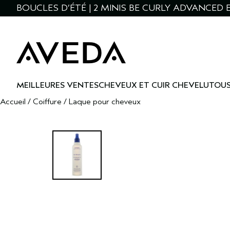
BOUCLES D’ÉTÉ | 2 MINIS BE CURLY ADVANCED E
MEILLEURES VENTES
CHEVEUX ET CUIR CHEVELU
TOUS
Accueil
/
Coiffure
/
Laque pour cheveux