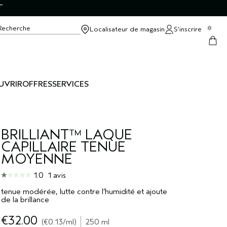
T
Recherche
Localisateur de magasin
S’inscrire
0
UVRIR
OFFRES
SERVICES
BRILLIANT™ LAQUE
CAPILLAIRE TENUE
MOYENNE
1.0
1 avis
tenue modérée, lutte contre l’humidité et ajoute
de la brillance
€32.00
€0.13
/ml
250 ml