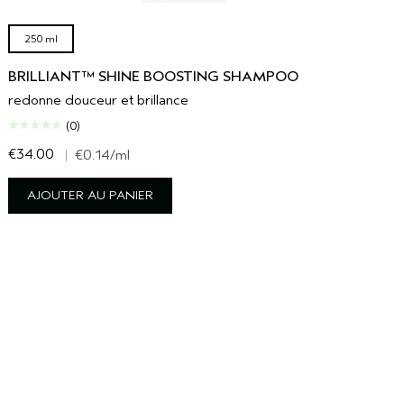
250 ml
BRILLIANT™ SHINE BOOSTING SHAMPOO
redonne douceur et brillance
(0)
€34.00
€
|
€0.14
/ml
AJOUTER AU PANIER