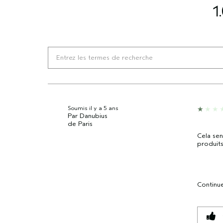
1
Soumis
il y a 5 ans
Par
Danubius
de
Paris
Cela sen
produits!
Continue