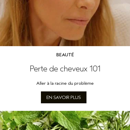
SÉRUM POUR LES CHEVEUX
VOYAGE
ROSEMARY MINT
CUIR CHEVELU SENSIBLE
PURE ABUNDANCE
TOUTES LES COLLECTIONS
BEAUTÉ
Perte de cheveux 101
Aller à la racine du problème
EN SAVOIR PLUS