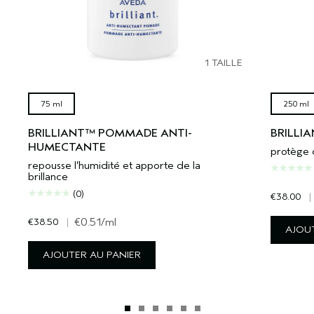
1 TAILLE
75 ml
250 ml
BRILLIANT™ POMMADE ANTI-
BRILLI
HUMECTANTE
protège d
repousse l’humidité et apporte de la
brillance
(0)
€38.00
|
€38.50
|
€0.51
/ml
AJOUT
AJOUTER AU PANIER