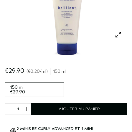
SÉRUM POUR LES CHEVEUX
VOYAGE
ROSEMARY MINT
CUIR CHEVELU SENSIBLE
PURE ABUNDANCE
TOUTES LES COLLECTIONS
€29.90
€0.20
/ml
150 ml
150 ml
€29.90
AJOUTER AU PANIER
2 MINIS BE CURLY ADVANCED ET 1 MINI