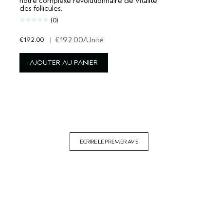
notre complexe révolutionnaire de vitalité
des follicules.
(0)
€192.00
|
€192.00
/Unité
AJOUTER AU PANIER
ECRIRE LE PREMIER AVIS