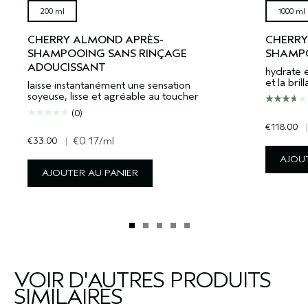
200 ml
1000 ml
CHERRY ALMOND APRÈS-
CHERRY
SHAMPOOING SANS RINÇAGE
SHAMP
ADOUCISSANT
hydrate 
et la bril
laisse instantanément une sensation
soyeuse, lisse et agréable au toucher
(0)
€118.00
|
€33.00
|
€0.17
/ml
AJOUT
AJOUTER AU PANIER
VOIR D'AUTRES PRODUITS
SIMILAIRES