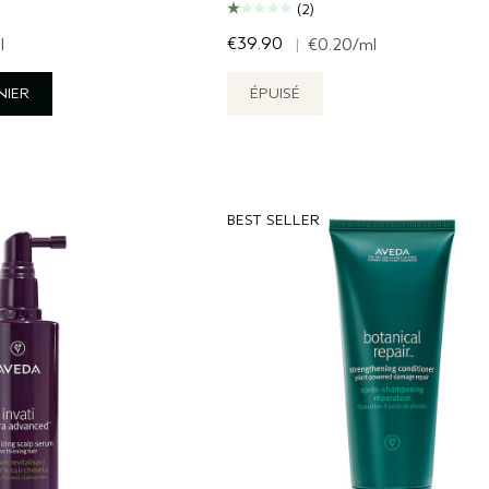
(2)
€39.90
l
|
€0.20
/ml
NIER
ÉPUISÉ
BEST SELLER