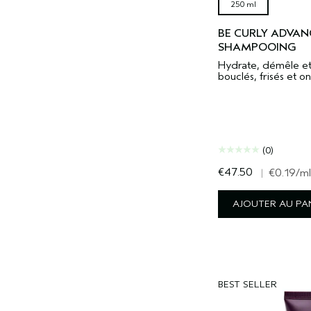
250 ml
BE CURLY ADVAN
SHAMPOOING
Hydrate, démêle et
bouclés, frisés et o
(0)
€47.50
|
€0.19
/ml
AJOUTER AU PA
BEST SELLER