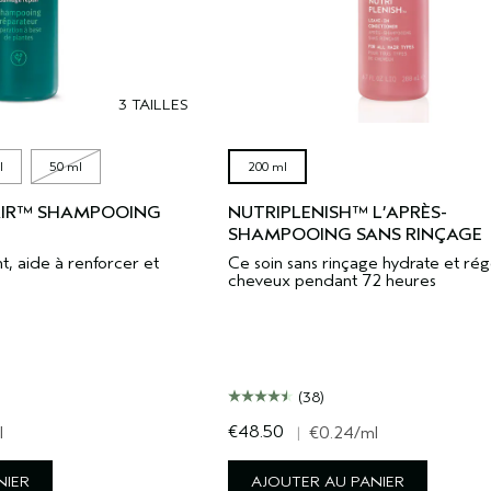
3 TAILLES
l
50 ml
200 ml
AIR™ SHAMPOOING
NUTRIPLENISH™ L’APRÈS-
SHAMPOOING SANS RINÇAGE
t, aide à renforcer et
Ce soin sans rinçage hydrate et ré
cheveux pendant 72 heures
(38)
€48.50
l
|
€0.24
/ml
NIER
AJOUTER AU PANIER