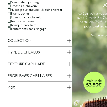
Après-shampooing
A
Brosses à cheveux
Huiles pour cheveux & cuir chevelu
Créez votre routi
Shampooing
Soins du cuir chevelu
avec 2 minis Be Cu
Texture & Tenue
partir de 79 €, e
Tonique capillaire
pour tout acha
Traitements sans rinçage
Conditions g
COLLECTION
TYPE DE CHEVEUX
TEXTURE CAPILLAIRE
PROBLÈMES CAPILLAIRES
PRIX