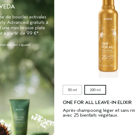
VEDA
ne de boucles estivales
rly Advanced gratuits à
t une mini brosse plate
t à partir de 99 €*.
énérales en vigueur.
30 ml
200 ml
ONE FOR ALL LEAVE-IN ELIXIR
Après-shampooing léger et sans ri
avec 25 bienfaits végétaux.