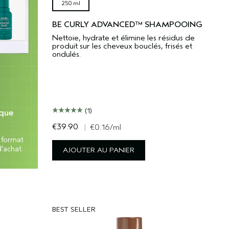
250 ml
BE CURLY ADVANCED™ SHAMPOOING
Nettoie, hydrate et élimine les résidus de
produit sur les cheveux bouclés, frisés et
ondulés.
(1)
aque
€39.90
|
€0.16
/ml
 format
’achat.
AJOUTER AU PANIER
BEST SELLER