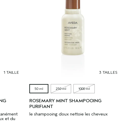
1 TAILLE
3 TAILLES
50 ml
250 ml
1000 ml
ING
ROSEMARY MINT SHAMPOOING
PURIFIANT
ntanément
le shampooing doux nettoie les cheveux
ux et du