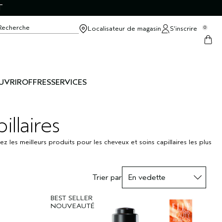
T
Recherche
Localisateur de magasin
S’inscrire
0
UVRIR
OFFRES
SERVICES
llaires
 les meilleurs produits pour les cheveux et soins capillaires les plus
Trier par
BEST SELLER
NOUVEAUTÉ