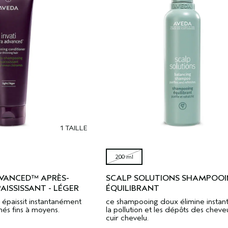
1 TAILLE
200 ml
DVANCED™ APRÈS-
SCALP SOLUTIONS SHAMPOO
ISSISSANT - LÉGER
ÉQUILIBRANT
 épaissit instantanément
ce shampooing doux élimine insta
més fins à moyens.
la pollution et les dépôts des cheve
cuir chevelu.