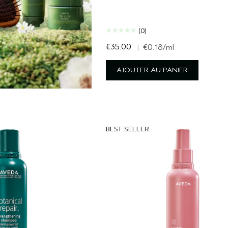
(0)
€35.00
|
€0.18
/ml
AJOUTER AU PANIER
BEST SELLER