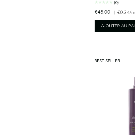
(0)
€48.00
|
€0.24
/m
AJOUTER AU PA
BEST SELLER