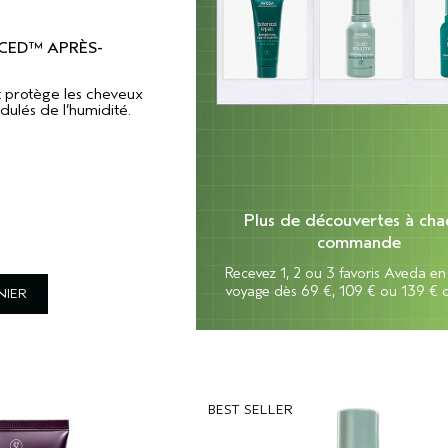
CED™ APRÈS-
 protège les cheveux
ndulés de l’humidité.
Plus de découvertes à ch
commande
Recevez 1, 2 ou 3 favoris Aveda en
voyage dès 69 €, 109 € ou 139 € d
NIER
BEST SELLER