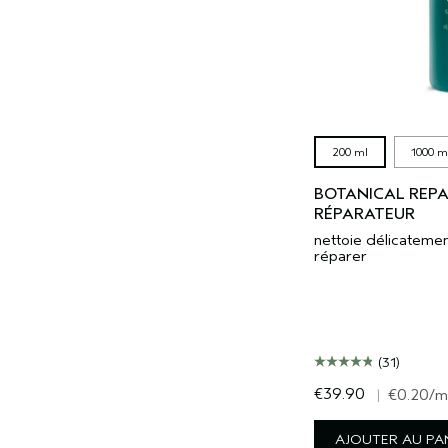
200 ml
1000 m
BOTANICAL REP
RÉPARATEUR
nettoie délicatemen
réparer
(31)
€39.90
|
€0.20
/m
AJOUTER AU PA