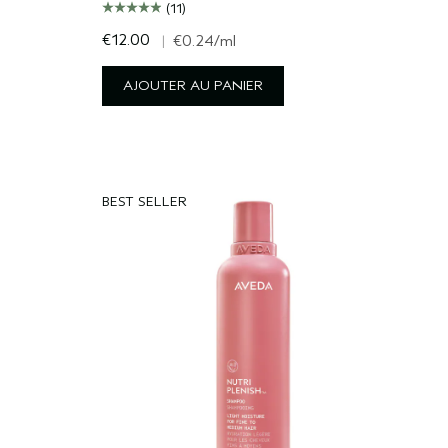
(11)
€12.00
|
€0.24
/ml
AJOUTER AU PANIER
BEST SELLER