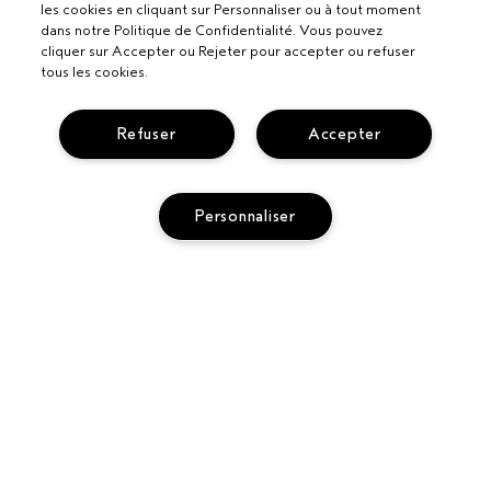
les cookies en cliquant sur Personnaliser ou à tout moment
dans notre Politique de Confidentialité. Vous pouvez
cliquer sur Accepter ou Rejeter pour accepter ou refuser
tous les cookies.
Refuser
Accepter
Personnaliser
Pour les professionnels
DEVENIR UN SALON AVEDA
Besoin d’aide ?
SUIVRE MA COMMANDE
APPELEZ LE +3228085049
Politique de confidentialité
PARLEZ-NOUS
CONDITIONS DE VENTE
SERVICE CLIENT
CONDITIONS D’UTILISATION
CONTACTER LE FABRICANT
POLITIQUE DE CONFIDENTIALITÉ
RETOURS ET ÉCHANGES
EMPLOIS