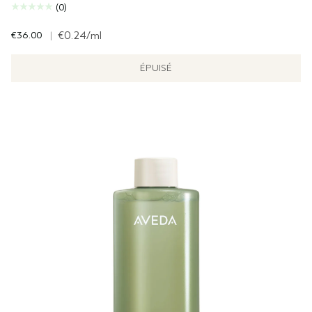
(0)
€36.00
|
€0.24
/ml
ÉPUISÉ