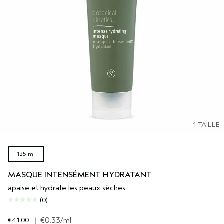
1 TAILLE
125 ml
MASQUE INTENSÉMENT HYDRATANT
apaise et hydrate les peaux sèches
(0)
€41.00
|
€0.33
/ml