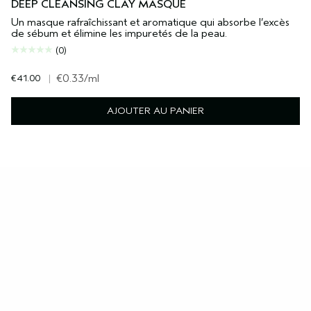
DEEP CLEANSING CLAY MASQUE
Un masque rafraîchissant et aromatique qui absorbe l’excès
de sébum et élimine les impuretés de la peau.
(0)
€41.00
|
€0.33
/ml
AJOUTER AU PANIER