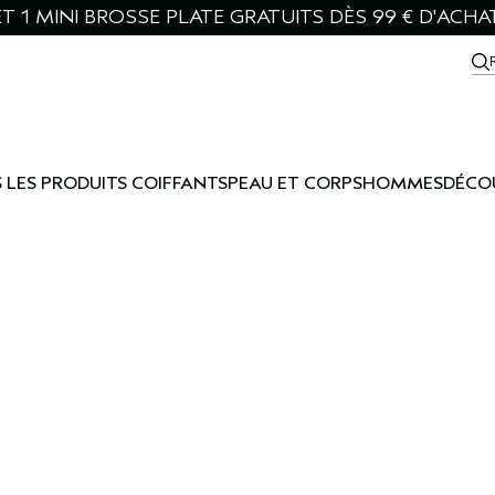
T 1 MINI BROSSE PLATE GRATUITS DÈS 99 € D'ACHA
 LES PRODUITS COIFFANTS
PEAU ET CORPS
HOMMES
DÉCO