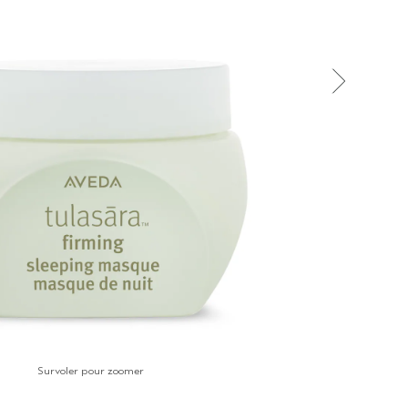
Survoler pour zoomer