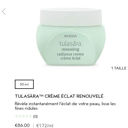
1 TAILLE
50 ml
TULASĀRA™ CRÈME ÉCLAT RENOUVELÉ
Révèle instantanément l’éclat de votre peau, lisse les
fines ridules
(0)
€86.00
|
€1.72
/ml