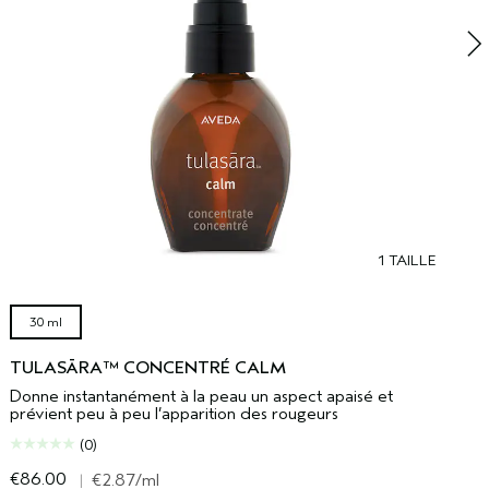
1 TAILLE
30 ml
TULASĀRA™ CONCENTRÉ CALM
Donne instantanément à la peau un aspect apaisé et
prévient peu à peu l’apparition des rougeurs
(0)
€86.00
€
|
€2.87
/ml