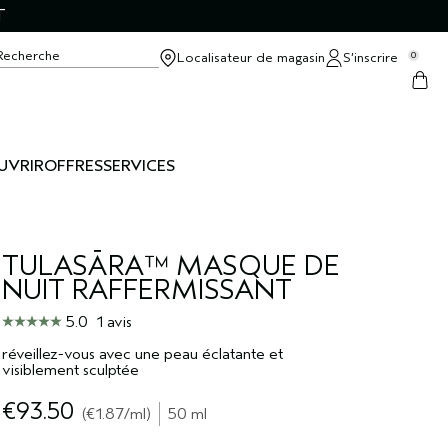
T
Recherche
Localisateur de magasin
S’inscrire
0
UVRIR
OFFRES
SERVICES
TULASĀRA™ MASQUE DE
NUIT RAFFERMISSANT
5.0
1 avis
réveillez-vous avec une peau éclatante et
visiblement sculptée
€93.50
€1.87
/ml
50 ml