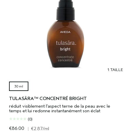
1 TAILLE
30 ml
TULASĀRA™ CONCENTRÉ BRIGHT
réduit visiblement l’aspect terne de la peau avec le
temps et lui redonne instantanément son éclat
(0)
€86.00
|
€2.87
/ml