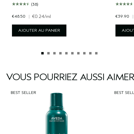
(38)
€48.50
|
€0.24
/ml
€39.90
|
AJOUTER AU PANIER
AJOUT
VOUS POURRIEZ AUSSI AIME
BEST SELLER
BEST SEL