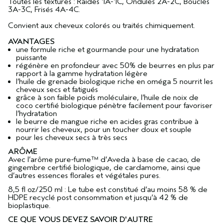
Toutes les textures : Raides 1A-1C, Ondulés 2A-2C, Bouclés
3A-3C, Frisés 4A-4C.
Convient aux cheveux colorés ou traités chimiquement.
AVANTAGES
une formule riche et gourmande pour une hydratation
puissante
régénère en profondeur avec 50% de beurres en plus par
rapport à la gamme hydratation légère
l’huile de grenade biologique riche en oméga 5 nourrit les
cheveux secs et fatigués
grâce à son faible poids moléculaire, l’huile de noix de
coco certifié biologique pénètre facilement pour favoriser
l’hydratation
le beurre de mangue riche en acides gras contribue à
nourrir les cheveux, pour un toucher doux et souple
pour les cheveux secs à très secs
ARÔME
Avec l’arôme pure-fume™ d’Aveda à base de cacao, de
gingembre certifié biologique, de cardamome, ainsi que
d’autres essences florales et végétales pures.
8,5 fl oz/250 ml : Le tube est constitué d’au moins 58 % de
HDPE recyclé post consommation et jusqu’à 42 % de
bioplastique.
CE QUE VOUS DEVEZ SAVOIR D'AUTRE