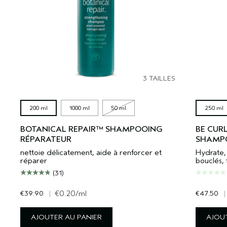
3 TAILLES
200 ml
1000 ml
50 ml
250 ml
BOTANICAL REPAIR™ SHAMPOOING
BE CUR
RÉPARATEUR
SHAMP
nettoie délicatement, aide à renforcer et
Hydrate,
réparer
bouclés, 
(31)
€39.90
|
€0.20
/ml
€47.50
|
AJOUTER AU PANIER
AJOUT