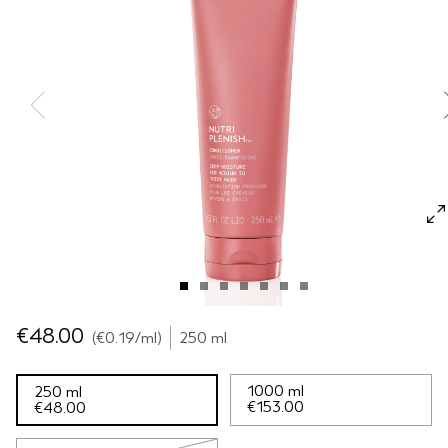
SÉRUM POUR LES CHEVEUX
VOYAGE
ROSEMARY MINT
CUIR CHEVELU SENSIBLE
PURE ABUNDANCE
TOUTES LES COLLECTIONS
€48.00
€0.19
/ml
250 ml
1000 ml
250 ml
€153.00
€48.00