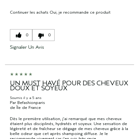
Continuer les achats
Oui, je recommande ce produit
0
0
Signaler Un Avis
UN MUST HAVÉ POUR DES CHEVEUX
DOUX ET SOYEUX
Soumis
il y a 5 ans
Par
Befashionparis
de
Île de France
Dès le première utilisation, j'ai remarqué que mes cheveux
étaient plus disciplinés, hydratés et soyeux. Une sensation de
légèreté et de fraîcheur se dégage de mes cheveux grâce à la
belle odeur que cet après shampoing diffuse. Je le
recommande vivement car j'en suis très ravie