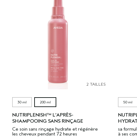
2 TAILLES
30 ml
200 ml
50 ml
NUTRIPLENISH™ L’APRÈS-
NUTRIP
SHAMPOOING SANS RINÇAGE
HYDRAT
Ce soin sans rinçage hydrate et régénère
sa formul
les cheveux pendant 72 heures
à ses co