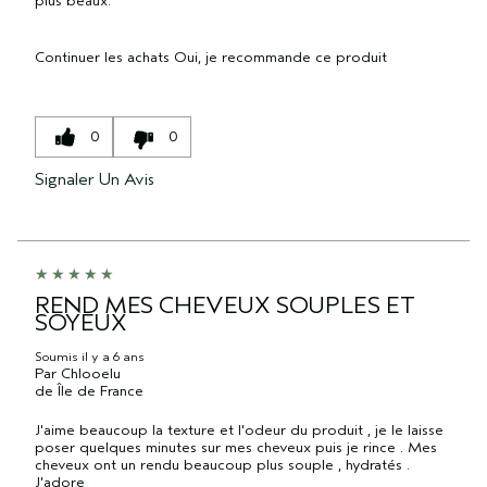
plus beaux.
Continuer les achats
Oui, je recommande ce produit
0
0
Signaler Un Avis
REND MES CHEVEUX SOUPLES ET
SOYEUX
Soumis
il y a 6 ans
Par
Chlooelu
de
Île de France
J'aime beaucoup la texture et l'odeur du produit , je le laisse
poser quelques minutes sur mes cheveux puis je rince . Mes
cheveux ont un rendu beaucoup plus souple , hydratés .
J'adore