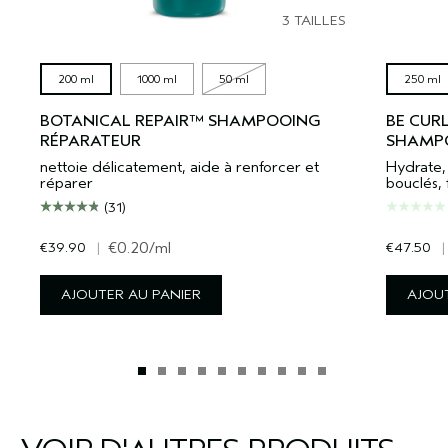
3 TAILLES
200 ml
1000 ml
50 ml
250 ml
BOTANICAL REPAIR™ SHAMPOOING
BE CUR
RÉPARATEUR
SHAMP
nettoie délicatement, aide à renforcer et
Hydrate,
réparer
bouclés, 
(31)
€39.90
|
€0.20
/ml
€47.50
|
AJOUTER AU PANIER
AJOUT