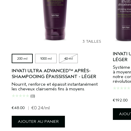
3 TAILLES
INVATI
200 ml
1000 ml
40 ml
LÉGER
Système 
INVATI ULTRA ADVANCED™ APRÈS-
à moyenn
SHAMPOOING ÉPAISSISSANT - LÉGER
notre com
révolutio
Nourrit, renforce et épaissit instantanément
les cheveux clairsemés fins à moyens.
(0)
€192.00
€48.00
|
€0.24
/ml
AJOUT
AJOUTER AU PANIER