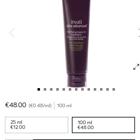
SÉRUM POUR LES CHEVEUX
VOYAGE
ROSEMARY MINT
CUIR CHEVELU SENSIBLE
PURE ABUNDANCE
TOUTES LES COLLECTIONS
€48.00
€0.48
/ml
100 ml
25 ml
100 ml
€12.00
€48.00