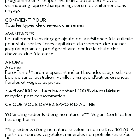
programme en 4 étapes invati ultra advanced™ avec
shampooing, après-shampooing, sérum et traitement sans
rinçage.
CONVIENT POUR
Tous les types de cheveux clairsemés
AVANTAGES
Le traitement sans rinçage ajoute de la résilience à la cuticule
pour stabiliser les fibres capillaires clairsemées des racines
jusqu’aux pointes, protégeant ainsi contre la chute des
cheveux due à la casse.
ARÔME
Arôme
Pure-Fume™ arôme apaisant mêlant lavande, sauge sclarée,
bois de santal australien, vanille, ainsi que d’autres essences
florales et végétales pures.
3,4 fl oz/100 ml : Le tube contient 100 % de matériaux
recyclés post-consommation
CE QUE VOUS DEVEZ SAVOIR D'AUTRE
98 % d’ingrédients d’origine naturelle**. Vegan. Certification
Leaping Bunny.
**Ingrédients d’origine naturelle selon la norme ISO 16128. À
partir de sources végétales, minérales non pétrolières et/ou