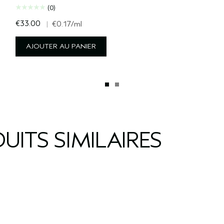
(0)
€33.00
|
€0.17
/ml
AJOUTER AU PANIER
UITS SIMILAIRES