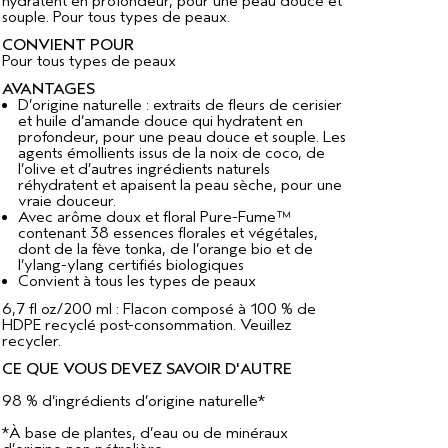
hydratent en profondeur, pour une peau douce et
souple. Pour tous types de peaux.
CONVIENT POUR
Pour tous types de peaux
AVANTAGES
D’origine naturelle : extraits de fleurs de cerisier
et huile d’amande douce qui hydratent en
profondeur, pour une peau douce et souple. Les
agents émollients issus de la noix de coco, de
l’olive et d’autres ingrédients naturels
réhydratent et apaisent la peau sèche, pour une
vraie douceur.
Avec arôme doux et floral Pure-Fume™
contenant 38 essences florales et végétales,
dont de la fève tonka, de l’orange bio et de
l’ylang-ylang certifiés biologiques
Convient à tous les types de peaux
6,7 fl oz/200 ml : Flacon composé à 100 % de
HDPE recyclé post-consommation. Veuillez
recycler.
CE QUE VOUS DEVEZ SAVOIR D'AUTRE
98 % d’ingrédients d’origine naturelle*
*À base de plantes, d’eau ou de minéraux