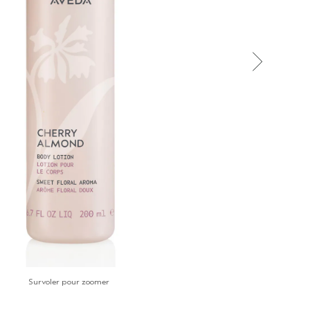
Survoler pour zoomer