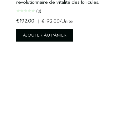
révolutionnaire de vitalité des follicules.
(0)
€192.00
|
€192.00
/Unité
AJOUTER AU PANIER