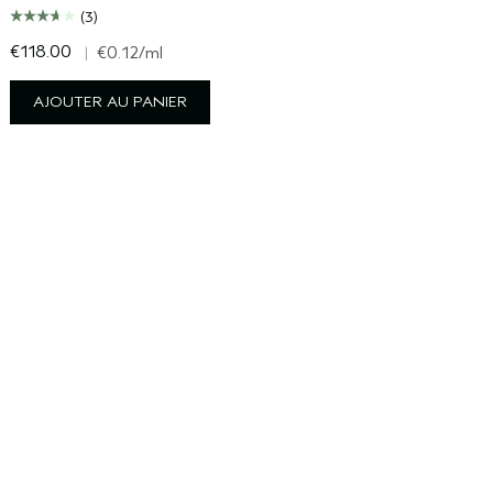
(3)
€118.00
€
|
€0.12
/ml
AJOUTER AU PANIER