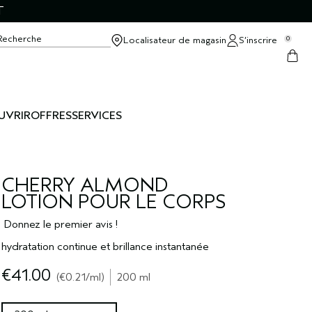
T
Recherche
Localisateur de magasin
S’inscrire
0
UVRIR
OFFRES
SERVICES
CHERRY ALMOND
LOTION POUR LE CORPS
Donnez le premier avis !
hydratation continue et brillance instantanée
€41.00
€0.21
/ml
200 ml