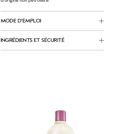
d’origine non pétrolière.
MODE D'EMPLOI
INGRÉDIENTS ET SÉCURITÉ
C
E