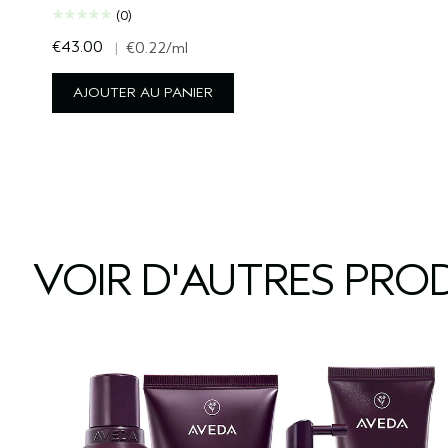
(0)
€43.00
|
€0.22
/ml
AJOUTER AU PANIER
VOIR D'AUTRES PROD