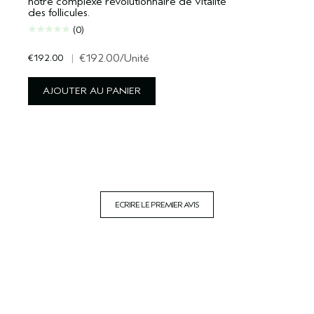
notre complexe révolutionnaire de vitalité
des follicules.
(0)
€192.00
|
€192.00
/Unité
AJOUTER AU PANIER
ECRIRE LE PREMIER AVIS