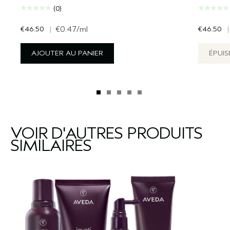
(0)
€46.50
|
€0.47
/ml
€46.50
|
AJOUTER AU PANIER
ÉPUIS
VOIR D'AUTRES PRODUITS
SIMILAIRES