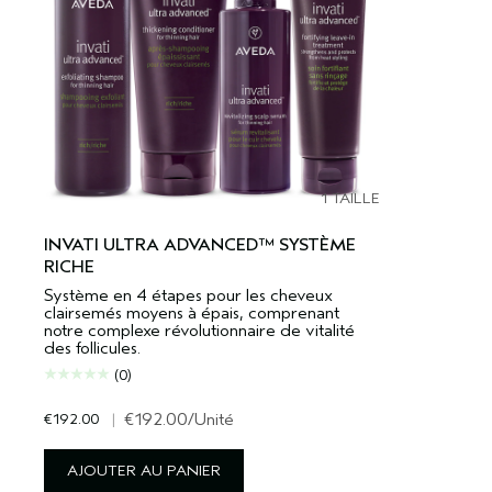
1 TAILLE
INVATI ULTRA ADVANCED™ SYSTÈME
RICHE
Système en 4 étapes pour les cheveux
clairsemés moyens à épais, comprenant
notre complexe révolutionnaire de vitalité
des follicules.
(0)
€192.00
|
€192.00
/Unité
AJOUTER AU PANIER