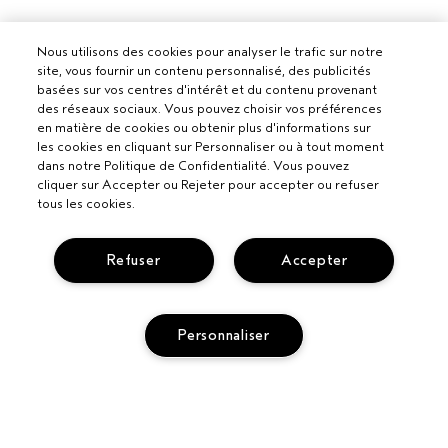
Nous utilisons des cookies pour analyser le trafic sur notre
site, vous fournir un contenu personnalisé, des publicités
basées sur vos centres d'intérêt et du contenu provenant
des réseaux sociaux. Vous pouvez choisir vos préférences
en matière de cookies ou obtenir plus d'informations sur
les cookies en cliquant sur Personnaliser ou à tout moment
dans notre Politique de Confidentialité. Vous pouvez
cliquer sur Accepter ou Rejeter pour accepter ou refuser
tous les cookies.
Pour les professionnels
Refuser
Accepter
DEVENIR UN SALON AVEDA
Besoin d’aide ?
Personnaliser
SUIVRE MA COMMANDE
APPELEZ LE +3228085049
Politique de confidentialité
PARLEZ-NOUS
CONDITIONS DE VENTE
SERVICE CLIENT
CONDITIONS D’UTILISATION
CONTACTER LE FABRICANT
AJOUTER AU PANIER
POLITIQUE DE CONFIDENTIALITÉ
RETOURS ET ÉCHANGES