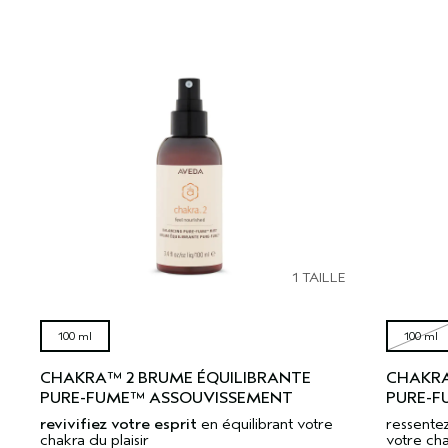
1 TAILLE
100 ml
100 ml
CHAKRA™ 2 BRUME ÉQUILIBRANTE
CHAKRA
PURE-FUME™ ASSOUVISSEMENT
PURE-F
revivifiez votre esprit
en équilibrant votre
ressente
chakra du plaisir
votre cha