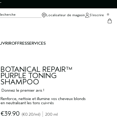
T
Recherche
Localisateur de magasin
S’inscrire
0
UVRIR
OFFRES
SERVICES
BOTANICAL REPAIR™
PURPLE TONING
SHAMPOO
Donnez le premier avis !
Renforce, nettoie et illumine vos cheveux blonds
en neutralisant les tons cuivrés
€39.90
€0.20
/ml
200 ml