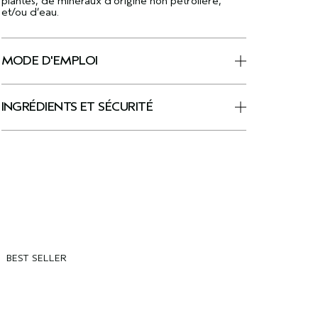
plantes, de minéraux d’origine non pétrolière,
et/ou d’eau.
MODE D'EMPLOI
INGRÉDIENTS ET SÉCURITÉ
BEST SELLER
B
B
S