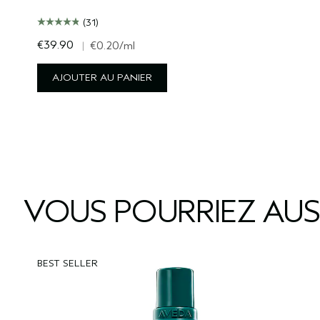
(31)
€39.90
|
€0.20
/ml
AJOUTER AU PANIER
VOUS POURRIEZ AUS
BEST SELLER