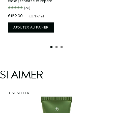
casse ; renforce et répare
(26)
€189.00
|
€0.19
/ml
AJOUTER AU PANIER
SI AIMER
BEST SELLER