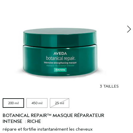
F
3 TAILLES
200 ml
450 ml
25 ml
BOTANICAL REPAIR™ MASQUE RÉPARATEUR
INTENSE : RICHE
répare et fortifie instantanément les cheveux