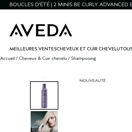
BOUCLES D’ÉTÉ | 2 MINIS BE CURLY ADVANCED E
MEILLEURES VENTES
CHEVEUX ET CUIR CHEVELU
TOUS
Accueil
/
Cheveux & Cuir chevelu
/
Shampooing
NOUVEAUTÉ