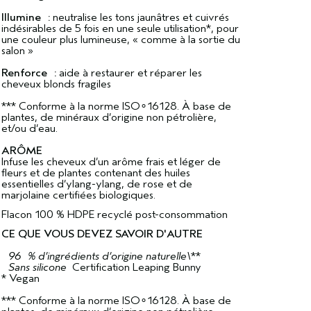
Illumine :
neutralise les tons jaunâtres et cuivrés
indésirables de 5 fois en une seule utilisation*, pour
une couleur plus lumineuse, « comme à la sortie du
salon »
Renforce :
aide à restaurer et réparer les
cheveux blonds fragiles
*** Conforme à la norme ISO∘16128. À base de
plantes, de minéraux d’origine non pétrolière,
et/ou d’eau.
ARÔME
Infuse les cheveux d’un arôme frais et léger de
fleurs et de plantes contenant des huiles
essentielles d’ylang-ylang, de rose et de
marjolaine certifiées biologiques.
Flacon 100 % HDPE recyclé post-consommation
CE QUE VOUS DEVEZ SAVOIR D'AUTRE
96 % d’ingrédients d’origine naturelle\
**
Sans silicone
Certification Leaping Bunny
* Vegan
*** Conforme à la norme ISO∘16128. À base de