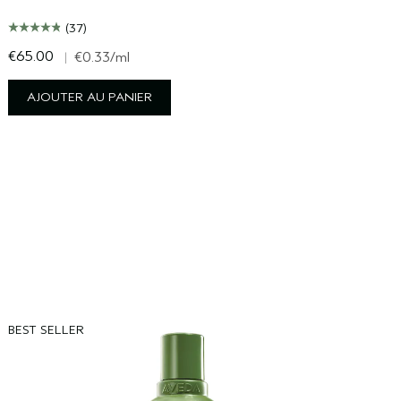
(37)
€65.00
€
|
€0.33
/ml
AJOUTER AU PANIER
BEST SELLER
B
N
M