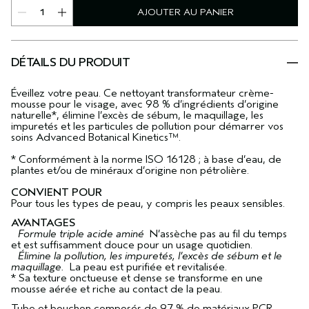
AJOUTER AU PANIER
DÉTAILS DU PRODUIT
Éveillez votre peau. Ce nettoyant transformateur crème-
mousse pour le visage, avec 98 % d’ingrédients d’origine
naturelle*, élimine l’excès de sébum, le maquillage, les
impuretés et les particules de pollution pour démarrer vos
soins Advanced Botanical Kinetics™.
* Conformément à la norme ISO 16128 ; à base d’eau, de
plantes et/ou de minéraux d’origine non pétrolière.
CONVIENT POUR
Pour tous les types de peau, y compris les peaux sensibles.
AVANTAGES
Formule triple acide aminé
N’assèche pas au fil du temps
et est suffisamment douce pour un usage quotidien.
Élimine la pollution, les impuretés, l’excès de sébum et le
maquillage.
La peau est purifiée et revitalisée.
* Sa texture onctueuse et dense se transforme en une
mousse aérée et riche au contact de la peau.
Tube et bouchon composés de 97 % de matériaux PCR.