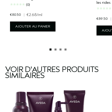
les rides.
(0)
€80.50
|
€2.68
/ml
€89.50
|
AJOUTER AU PANIER
AJOUT
VOIR D'AUTRES PRODUITS
SIMILAIRES