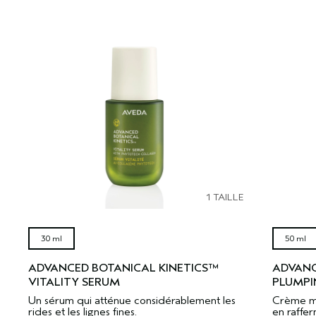
1 TAILLE
30 ml
50 ml
ADVANCED BOTANICAL KINETICS™
ADVANC
VITALITY SERUM
PLUMPI
Un sérum qui atténue considérablement les
Crème mul
rides et les lignes fines.
en raffer