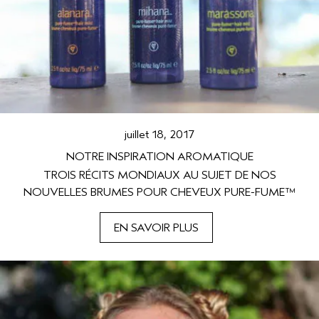
SÉRUM POUR LES CHEVEUX
VOYAGE
ROSEMARY MINT
CUIR CHEVELU SENSIBLE
PURE ABUNDANCE
TOUTES LES COLLECTIONS
juillet 18, 2017
NOTRE INSPIRATION AROMATIQUE
TROIS RÉCITS MONDIAUX AU SUJET DE NOS
NOUVELLES BRUMES POUR CHEVEUX PURE-FUME™
EN SAVOIR PLUS