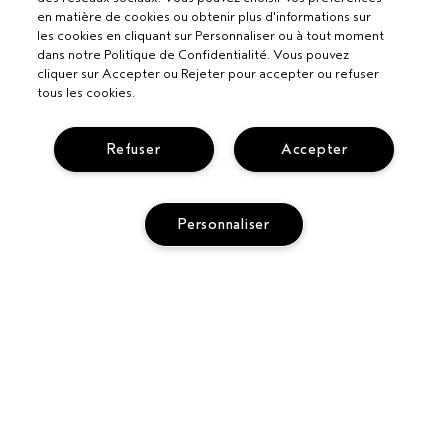
en matière de cookies ou obtenir plus d'informations sur
les cookies en cliquant sur Personnaliser ou à tout moment
dans notre Politique de Confidentialité. Vous pouvez
cliquer sur Accepter ou Rejeter pour accepter ou refuser
tous les cookies.
Refuser
Accepter
Personnaliser
Pour les professionnels
DEVENIR UN SALON AVEDA
Besoin d’aide ?
SUIVRE MA COMMANDE
APPELEZ LE +3228085049
Politique de confidentialité
PARLEZ-NOUS
CONDITIONS DE VENTE
SERVICE CLIENT
CONDITIONS D’UTILISATION
CONTACTER LE FABRICANT
POLITIQUE DE CONFIDENTIALITÉ