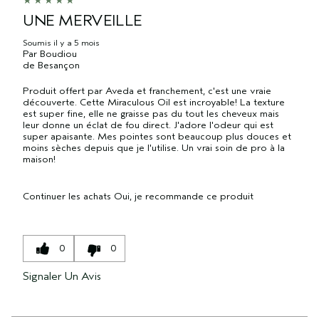
UNE MERVEILLE
Soumis
il y a 5 mois
Par
Boudiou
de
Besançon
Produit offert par Aveda et franchement, c'est une vraie
découverte. Cette Miraculous Oil est incroyable! La texture
est super fine, elle ne graisse pas du tout les cheveux mais
leur donne un éclat de fou direct. J'adore l'odeur qui est
super apaisante. Mes pointes sont beaucoup plus douces et
moins sèches depuis que je l'utilise. Un vrai soin de pro à la
maison!
Continuer les achats
Oui, je recommande ce produit
0
0
Signaler Un Avis