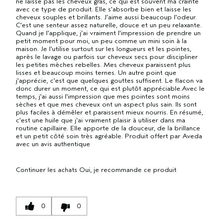
ne laisse pas les cheveux gras, ce qui est souvent ma crainte
avec ce type de produit. Elle s'absorbe bien et laisse les
cheveux souples et brillants. J'aime aussi beaucoup l'odeur.
C'est une senteur assez naturelle, douce et un peu relaxante.
Quand je l'applique, j'ai vraiment l'impression de prendre un
petit moment pour moi, un peu comme un mini soin à la
maison. Je l'utilise surtout sur les longueurs et les pointes,
après le lavage ou parfois sur cheveux secs pour discipliner
les petites mèches rebelles. Mes cheveux paraissent plus
lisses et beaucoup moins ternes. Un autre point que
j'apprécie, c'est que quelques gouttes suffisent. Le flacon va
donc durer un moment, ce qui est plutôt appréciable.Avec le
temps, j'ai aussi l'impression que mes pointes sont moins
sèches et que mes cheveux ont un aspect plus sain. Ils sont
plus faciles à démêler et paraissent mieux nourris. En résumé,
c'est une huile que j'ai vraiment plaisir à utiliser dans ma
routine capillaire. Elle apporte de la douceur, de la brillance
et un petit côté soin très agréable. Produit offert par Aveda
avec un avis authentique
Continuer les achats
Oui, je recommande ce produit
0
0