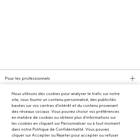
Pour les professionnels
DEVENIR UN SALON AVEDA
Nous utilisons des cookies pour analyser le trafic sur notre
Besoin d’aide ?
site, vous fournir un contenu personnalisé, des publicités
basées sur vos centres d'intérêt et du contenu provenant
SUIVRE MA COMMANDE
des réseaux sociaux. Vous pouvez choisir vos préférences
APPELEZ LE +3228085049
Politique de confidentialité
en matière de cookies ou obtenir plus d'informations sur
PARLEZ-NOUS
les cookies en cliquant sur Personnaliser ou à tout moment
CONDITIONS DE VENTE
SERVICE CLIENT
dans notre Politique de Confidentialité. Vous pouvez
CONDITIONS D’UTILISATION
CONTACTER LE FABRICANT
cliquer sur Accepter ou Rejeter pour accepter ou refuser
POLITIQUE DE CONFIDENTIALITÉ
RETOURS ET ÉCHANGES