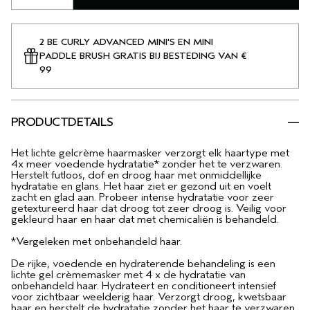
2 BE CURLY ADVANCED MINI'S EN MINI
PADDLE BRUSH GRATIS BIJ BESTEDING VAN €
99
PRODUCTDETAILS
Het lichte gelcrème haarmasker verzorgt elk haartype met
4x meer voedende hydratatie* zonder het te verzwaren.
Herstelt futloos, dof en droog haar met onmiddellijke
hydratatie en glans. Het haar ziet er gezond uit en voelt
zacht en glad aan. Probeer intense hydratatie voor zeer
getextureerd haar dat droog tot zeer droog is. Veilig voor
gekleurd haar en haar dat met chemicaliën is behandeld.
*Vergeleken met onbehandeld haar.
De rijke, voedende en hydraterende behandeling is een
lichte gel crèmemasker met 4 x de hydratatie van
onbehandeld haar. Hydrateert en conditioneert intensief
voor zichtbaar weelderig haar. Verzorgt droog, kwetsbaar
haar en herstelt de hydratatie zonder het haar te verzwaren.