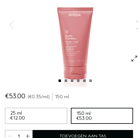
GEVOELIGE HOOFDHUID
PURE ABUNDANCE
ALLE COLLECTIES
€53.00
€0.35
/ml
150 ml
25 ml
150 ml
€12.00
€53.00
TOEVOEGEN AAN TAS