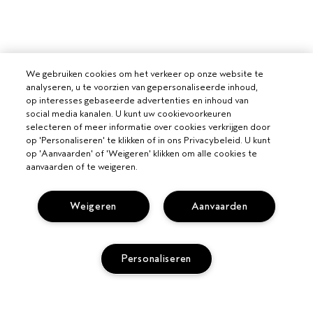
We gebruiken cookies om het verkeer op onze website te
analyseren, u te voorzien van gepersonaliseerde inhoud,
op interesses gebaseerde advertenties en inhoud van
social media kanalen. U kunt uw cookievoorkeuren
selecteren of meer informatie over cookies verkrijgen door
op 'Personaliseren' te klikken of in ons Privacybeleid. U kunt
VOOR PROFESSIONALS
op 'Aanvaarden' of 'Weigeren' klikken om alle cookies te
aanvaarden of te weigeren.
WORD EEN AVEDA SALON
HULP NODIG?
Weigeren
Aanvaarden
VOLG MIJN BESTELLING
BEL +3228085049
PRIVACY EN VOORWAARDEN
CHAT MET ONS
PRIVACYBELEID
Personaliseren
KLANTENSERVICE
GEBRUIKSVOORWAARDEN
CONTACTEER FABRIKANT
VERKOOPVOORWAARDEN
RETOURNEREN EN RUILEN
COOKIESBELEID