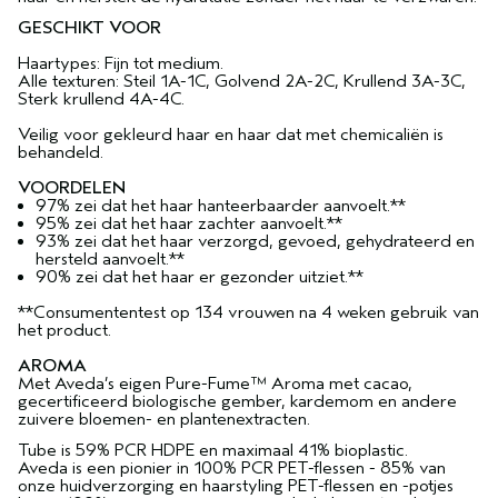
GESCHIKT VOOR
Haartypes: Fijn tot medium.
Alle texturen: Steil 1A-1C, Golvend 2A-2C, Krullend 3A-3C,
Sterk krullend 4A-4C.
Veilig voor gekleurd haar en haar dat met chemicaliën is
behandeld.
VOORDELEN
97% zei dat het haar hanteerbaarder aanvoelt.**
95% zei dat het haar zachter aanvoelt.**
93% zei dat het haar verzorgd, gevoed, gehydrateerd en
hersteld aanvoelt.**
90% zei dat het haar er gezonder uitziet.**
**Consumententest op 134 vrouwen na 4 weken gebruik van
het product.
AROMA
Met Aveda’s eigen Pure-Fume™ Aroma met cacao,
gecertificeerd biologische gember, kardemom en andere
zuivere bloemen- en plantenextracten.
Tube is 59% PCR HDPE en maximaal 41% bioplastic.
Aveda is een pionier in 100% PCR PET-flessen - 85% van
onze huidverzorging en haarstyling PET-flessen en -potjes