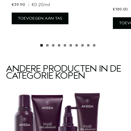
€39.90
|
€0.20
/ml
€189.00
TOEVOEGEN AAN TAS
TOEV
ANDERE PRODUCTEN IN DE
CATEGORIE KOPEN