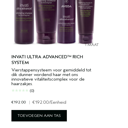
1 MAAT
INVATI ULTRA ADVANCED™ RICH
SYSTEM
Vierstappensysteem voor gemiddeld tot
dik dunner wordend haar met ons
innovatieve vitaliteitscomplex voor de
haarzakjes.
(0)
€192.00
|
€192.00
/Eenheid
TOEVOEGEN AAN TAS