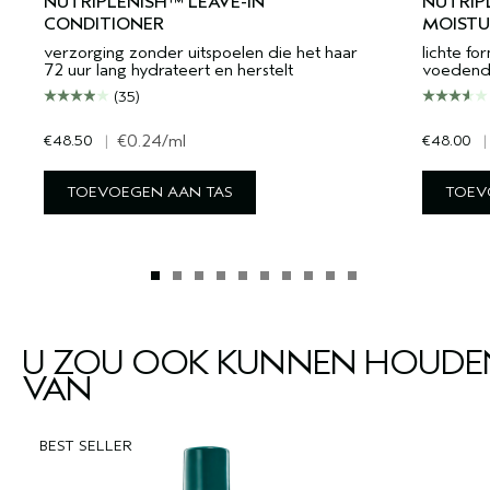
NUTRIPLENISH™ LEAVE-IN
NUTRIP
CONDITIONER
MOISTU
verzorging zonder uitspoelen die het haar
lichte fo
72 uur lang hydrateert en herstelt
voedende
(35)
€48.50
|
€0.24
/ml
€48.00
|
TOEVOEGEN AAN TAS
TOEV
U ZOU OOK KUNNEN HOUDE
VAN
BEST SELLER