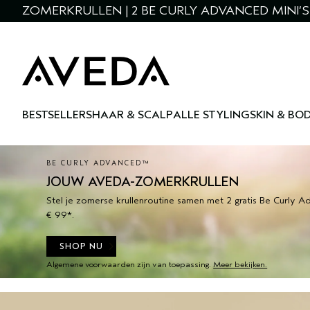
ZOMERKRULLEN | 2 BE CURLY ADVANCED MINI’S 
BESTSELLERS
HAAR & SCALP
ALLE STYLING
SKIN & BO
BE CURLY ADVANCED™
JOUW AVEDA-ZOMERKRULLEN
Stel je zomerse krullenroutine samen met 2 gratis Be Curly Ad
€ 99*.
SHOP NU
Algemene voorwaarden zijn van toepassing.
Meer bekijken.