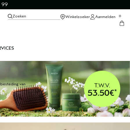
 99
Zoeken
Winkelzoeker
Aanmelden
0
RVICES
j besteding van