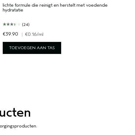
lichte formule die reinigt en herstelt met voedende
hydratatie
(24)
€39.90
€
|
€0.16
/ml
TOEVOEGEN AAN TAS
ucten
orgingsproducten.