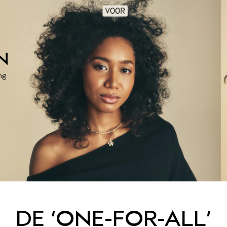
N
ng
DE ‘ONE-FOR-ALL’