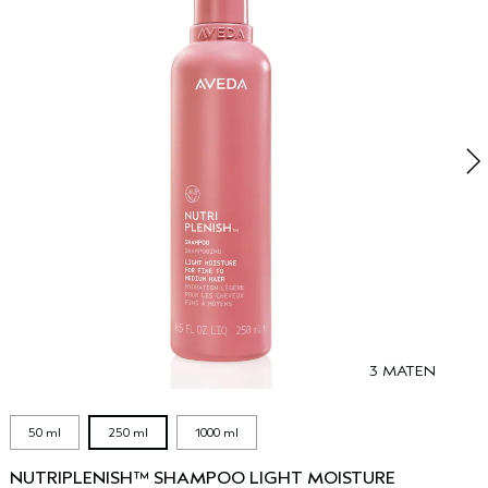
N
l
h
3 MATEN
50 ml
250 ml
1000 ml
NUTRIPLENISH™ SHAMPOO LIGHT MOISTURE