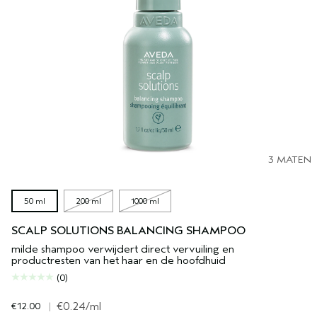
3 MATEN
50 ml
200 ml
1000 ml
SCALP SOLUTIONS BALANCING SHAMPOO
milde shampoo verwijdert direct vervuiling en
productresten van het haar en de hoofdhuid
(0)
€12.00
|
€0.24
/ml