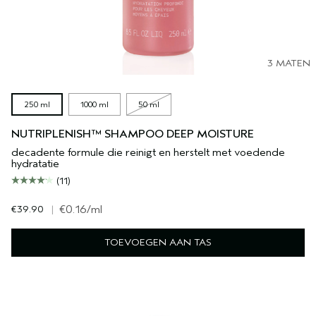
3 MATEN
250 ml
1000 ml
50 ml
NUTRIPLENISH™ SHAMPOO DEEP MOISTURE
decadente formule die reinigt en herstelt met voedende
hydratatie
(11)
€39.90
|
€0.16
/ml
TOEVOEGEN AAN TAS