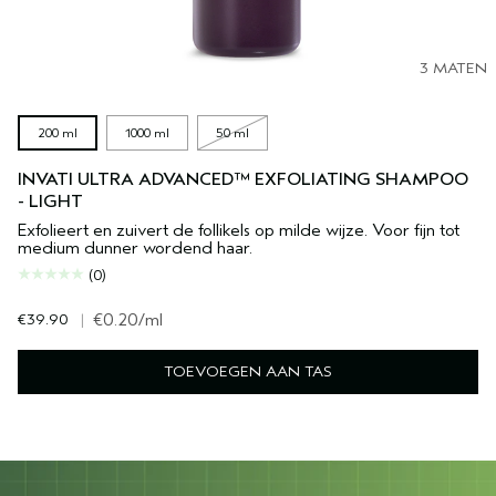
3 MATEN
200 ml
1000 ml
50 ml
INVATI ULTRA ADVANCED™ EXFOLIATING SHAMPOO
- LIGHT
Exfolieert en zuivert de follikels op milde wijze. Voor fijn tot
medium dunner wordend haar.
(0)
€39.90
|
€0.20
/ml
TOEVOEGEN AAN TAS