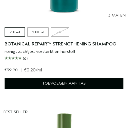
3 MATEN
200 ml
1000 ml
50 ml
BOTANICAL REPAIR™ STRENGTHENING SHAMPOO
reinigt zachtjes, versterkt en herstelt
(6)
€39.90
|
€0.20
/ml
TOEVOEGEN AAN TAS
BEST SELLER