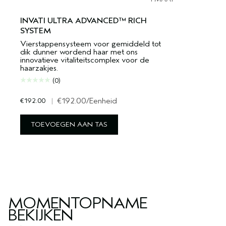
INVATI ULTRA ADVANCED™ RICH
SYSTEM
Vierstappensysteem voor gemiddeld tot
dik dunner wordend haar met ons
innovatieve vitaliteitscomplex voor de
haarzakjes.
(0)
€192.00
|
€192.00
/Eenheid
TOEVOEGEN AAN TAS
MOMENTOPNAME
BEKIJKEN