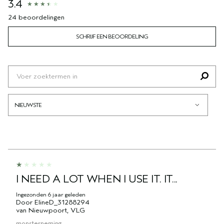
3.4
24 beoordelingen
SCHRIJF EEN BEOORDELING
I NEED A LOT WHEN I USE IT. IT...
Ingezonden
6 jaar geleden
Door
ElineD_31288294
van
Nieuwpoort, VLG
monsterneming