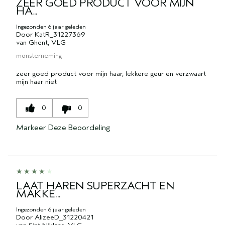
ZEER GOED PRODUCT VOOR MIJN
HA...
Ingezonden
6 jaar geleden
Door
KatR_31227369
van
Ghent, VLG
monsterneming
zeer goed product voor mijn haar, lekkere geur en verzwaart
mijn haar niet
0
0
Markeer Deze Beoordeling
LAAT HAREN SUPERZACHT EN
MAKKE...
Ingezonden
6 jaar geleden
Door
AlizeeD_31220421