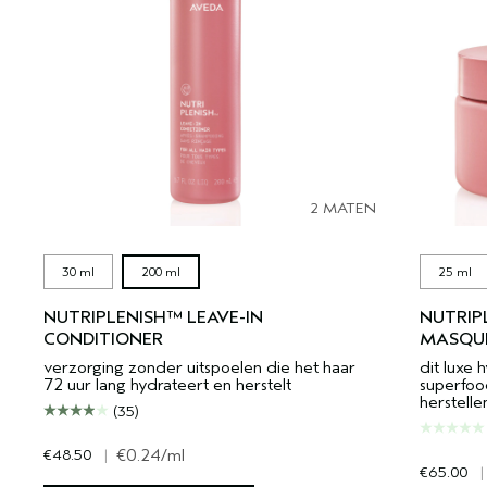
2 MATEN
30 ml
200 ml
25 ml
NUTRIPLENISH™ LEAVE-IN
NUTRIP
CONDITIONER
MASQUE
verzorging zonder uitspoelen die het haar
dit luxe 
72 uur lang hydrateert en herstelt
superfoo
herstelle
(35)
€48.50
|
€0.24
/ml
€65.00
|