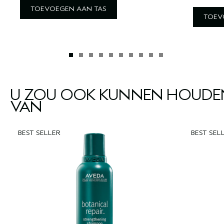
TOEVOEGEN AAN TAS
TOEV
U ZOU OOK KUNNEN HOUDE
VAN
BEST SELLER
BEST SEL