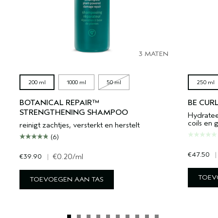
3 MATEN
200 ml
1000 ml
50 ml
250 ml
BOTANICAL REPAIR™
BE CUR
STRENGTHENING SHAMPOO
Hydratee
coils en 
reinigt zachtjes, versterkt en herstelt
(6)
€47.50
|
€39.90
|
€0.20
/ml
TOEV
TOEVOEGEN AAN TAS