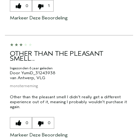
0
1
Markeer Deze Beoordeling
OTHER THAN THE PLEASANT
SMELL...
Ingezonden
6 jaar geleden
Door
YumiD_31243938
van
Antwerp, VLG
monsterneming
Other than the pleasant smell I didn't really get a different
experience out of it, meaning I probably wouldn't purchase it
again.
0
0
Markeer Deze Beoordeling