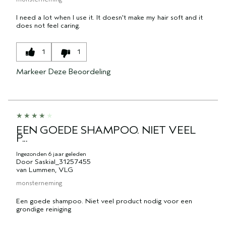
I need a lot when I use it. It doesn't make my hair soft and it
does not feel caring.
1
1
Markeer Deze Beoordeling
EEN GOEDE SHAMPOO. NIET VEEL
P...
Ingezonden
6 jaar geleden
Door
SaskiaI_31257455
van
Lummen, VLG
monsterneming
Een goede shampoo. Niet veel product nodig voor een
grondige reiniging