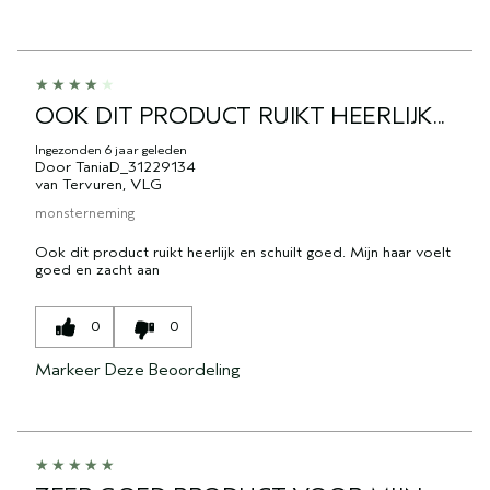
OOK DIT PRODUCT RUIKT HEERLIJK...
Ingezonden
6 jaar geleden
Door
TaniaD_31229134
van
Tervuren, VLG
monsterneming
Ook dit product ruikt heerlijk en schuilt goed. Mijn haar voelt
goed en zacht aan
0
0
Markeer Deze Beoordeling