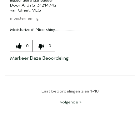
Ingezonden
6 jaar geleden
Door
AlidaG_31214742
van
Ghent, VLG
monsterneming
Moisturized! Nice shiny...........................
0
0
Markeer Deze Beoordeling
Laat beoordelingen zien
1-10
volgende
»