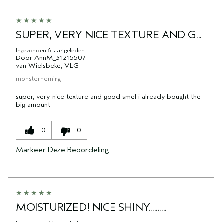
SUPER, VERY NICE TEXTURE AND G...
Ingezonden
6 jaar geleden
Door
AnnM_31215507
van
Wielsbeke, VLG
monsterneming
super, very nice texture and good smel i already bought the
big amount
0
0
Markeer Deze Beoordeling
MOISTURIZED! NICE SHINY..........