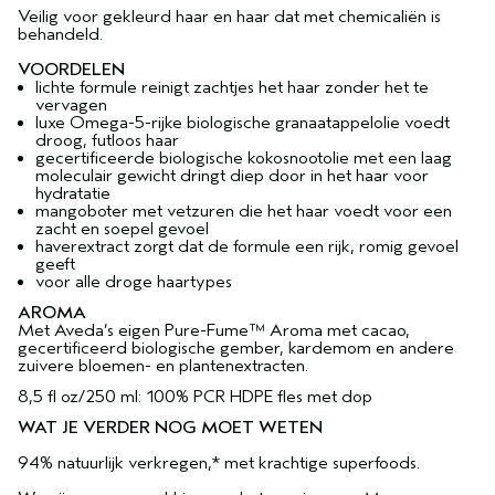
Veilig voor gekleurd haar en haar dat met chemicaliën is
behandeld.
VOORDELEN
lichte formule reinigt zachtjes het haar zonder het te
vervagen
luxe Omega-5-rijke biologische granaatappelolie voedt
droog, futloos haar
gecertificeerde biologische kokosnootolie met een laag
moleculair gewicht dringt diep door in het haar voor
hydratatie
mangoboter met vetzuren die het haar voedt voor een
zacht en soepel gevoel
haverextract zorgt dat de formule een rijk, romig gevoel
geeft
voor alle droge haartypes
AROMA
Met Aveda’s eigen Pure-Fume™ Aroma met cacao,
gecertificeerd biologische gember, kardemom en andere
zuivere bloemen- en plantenextracten.
8,5 fl oz/250 ml: 100% PCR HDPE fles met dop
WAT JE VERDER NOG MOET WETEN
94% natuurlijk verkregen,* met krachtige superfoods.