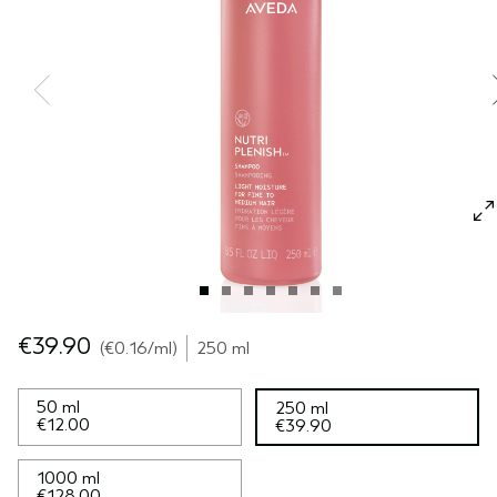
GEVOELIGE HOOFDHUID
PURE ABUNDANCE
ALLE COLLECTIES
€39.90
€0.16
/ml
250 ml
50 ml
250 ml
€12.00
€39.90
1000 ml
€128.00