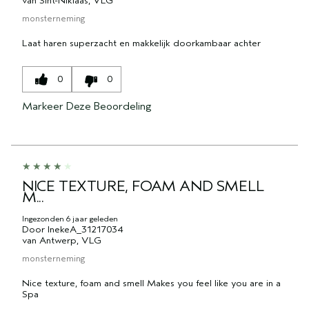
van
Sint-Niklaas, VLG
monsterneming
Laat haren superzacht en makkelijk doorkambaar achter
0
0
Markeer Deze Beoordeling
NICE TEXTURE, FOAM AND SMELL
M...
Ingezonden
6 jaar geleden
Door
InekeA_31217034
van
Antwerp, VLG
monsterneming
Nice texture, foam and smell Makes you feel like you are in a
Spa