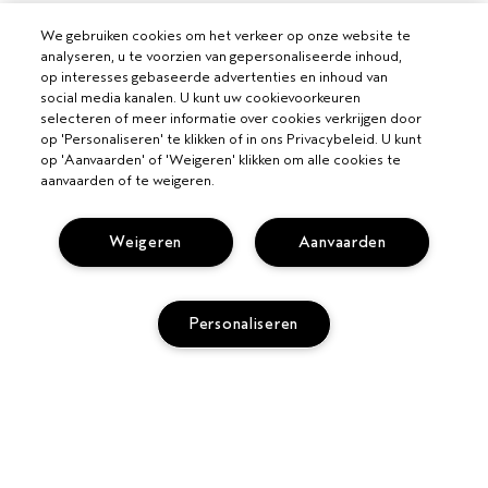
We gebruiken cookies om het verkeer op onze website te
analyseren, u te voorzien van gepersonaliseerde inhoud,
op interesses gebaseerde advertenties en inhoud van
social media kanalen. U kunt uw cookievoorkeuren
selecteren of meer informatie over cookies verkrijgen door
op 'Personaliseren' te klikken of in ons Privacybeleid. U kunt
op 'Aanvaarden' of 'Weigeren' klikken om alle cookies te
aanvaarden of te weigeren.
Weigeren
Aanvaarden
VOOR PROFESSIONALS
Personaliseren
WORD EEN AVEDA SALON
HULP NODIG?
VOLG MIJN BESTELLING
BEL +3228085049
PRIVACY EN VOORWAARDEN
CHAT MET ONS
PRIVACYBELEID
KLANTENSERVICE