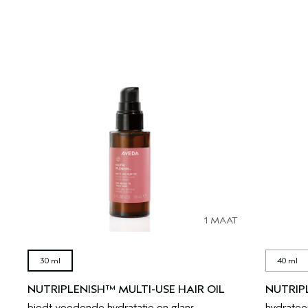
1 MAAT
30 ml
40 ml
NUTRIPLENISH™ MULTI-USE HAIR OIL
NUTRIP
biedt voedende hydratatie en glans
hydrateer