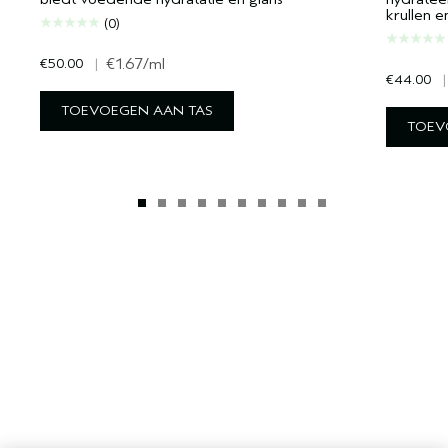
krullen e
(0)
€50.00
|
€1.67
/ml
€44.00
|
TOEVOEGEN AAN TAS
TOEV