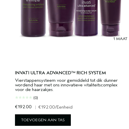
1 MAAT
INVATI ULTRA ADVANCED™ RICH SYSTEM
Vierstappensysteem voor gemiddeld tot dik dunner
wordend haar met ons innovatieve vitaliteitscomplex
voor de haarzakjes.
(0)
€192.00
|
€192.00
/Eenheid
TOEVOEGEN AAN TAS