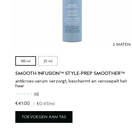
2 MATEN
100 ml
25 ml
SMOOTH INFUSION™ STYLE-PREP SMOOTHER™
antikroes-serum verzorgt, beschermt en versoepelt het
haar
(0)
€41.00
|
€0.41
/ml
TOEVOEGEN AAN TAS