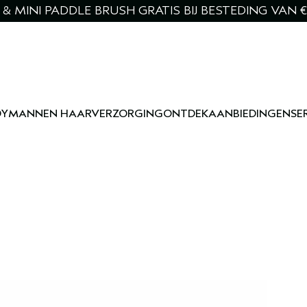
& MINI PADDLE BRUSH GRATIS BIJ BESTEDING VAN €
DY
MANNEN HAARVERZORGING
ONTDEK
AANBIEDINGEN
SE