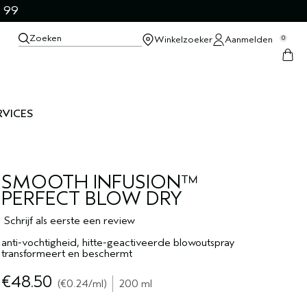
 99
Zoeken
Winkelzoeker
Aanmelden
0
RVICES
SMOOTH INFUSION™
PERFECT BLOW DRY
Schrijf als eerste een review
anti-vochtigheid, hitte-geactiveerde blowoutspray
transformeert en beschermt
€48.50
€0.24
/ml
200 ml