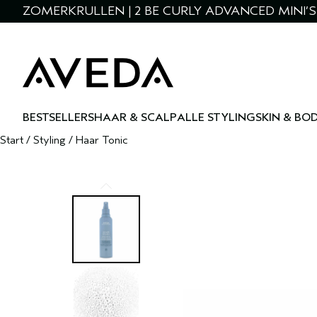
ZOMERKRULLEN | 2 BE CURLY ADVANCED MINI’S 
BESTSELLERS
HAAR & SCALP
ALLE STYLING
SKIN & BO
Start
/
Styling
/
Haar Tonic