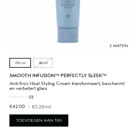
2 MATEN
150 ml
40 ml
SMOOTH INFUSION™ PERFECTLY SLEEK™
Anti-frizz Heat Styling Cream transformeert, beschermt
en verbetert glans
(0)
€42.00
|
€0.28
/ml
TOEVOEGEN AAN TAS