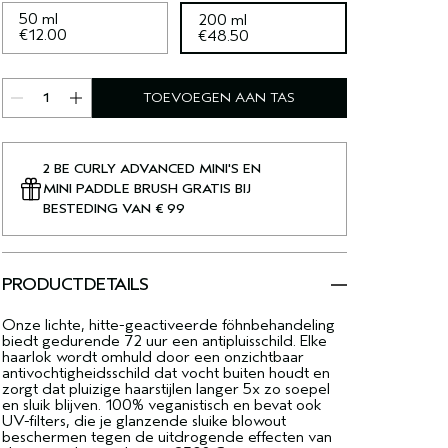
50 ml
200 ml
€12.00
€48.50
TOEVOEGEN AAN TAS
2 BE CURLY ADVANCED MINI'S EN
MINI PADDLE BRUSH GRATIS BIJ
BESTEDING VAN € 99
PRODUCTDETAILS
Onze lichte, hitte-geactiveerde föhnbehandeling
biedt gedurende 72 uur een antipluisschild. Elke
haarlok wordt omhuld door een onzichtbaar
antivochtigheidsschild dat vocht buiten houdt en
zorgt dat pluizige haarstijlen langer 5x zo soepel
en sluik blijven. 100% veganistisch en bevat ook
UV-filters, die je glanzende sluike blowout
beschermen tegen de uitdrogende effecten van