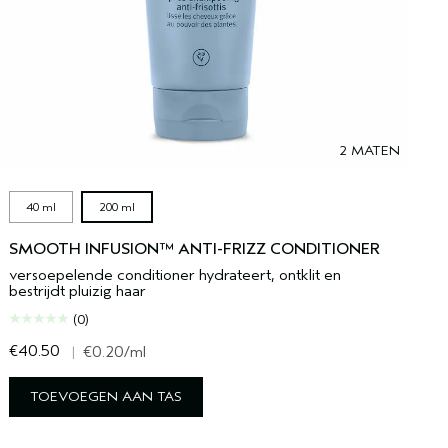
2 MATEN
40 ml
200 ml
SMOOTH INFUSION™ ANTI-FRIZZ CONDITIONER
versoepelende conditioner hydrateert, ontklit en
bestrijdt pluizig haar
(0)
€40.50
€
|
€0.20
/ml
TOEVOEGEN AAN TAS