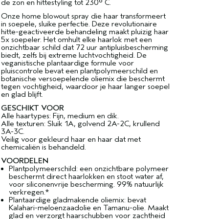
de zon en hittestyling tot 230° C.
Onze home blowout spray die haar transformeert
in soepele, sluike perfectie. Deze revolutionaire
hitte-geactiveerde behandeling maakt pluizig haar
5x soepeler. Het omhult elke haarlok met een
onzichtbaar schild dat 72 uur antipluisbescherming
biedt, zelfs bij extreme luchtvochtigheid. De
veganistische plantaardige formule voor
pluiscontrole bevat een plantpolymeerschild en
botanische versoepelende oliemix die beschermt
tegen vochtigheid, waardoor je haar langer soepel
en glad blijft.
GESCHIKT VOOR
Alle haartypes: Fijn, medium en dik.
Alle texturen: Sluik 1A, golvend 2A-2C, krullend
3A-3C.
Veilig voor gekleurd haar en haar dat met
chemicaliën is behandeld.
VOORDELEN
Plantpolymeerschild: een onzichtbare polymeer
beschermt direct haarlokken en stoot water af,
voor siliconenvrije bescherming. 99% natuurlijk
verkregen.*
Plantaardige gladmakende oliemix: bevat
Kalahari-meloenzaadolie en Tamanu-olie. Maakt
glad en verzorgt haarschubben voor zachtheid