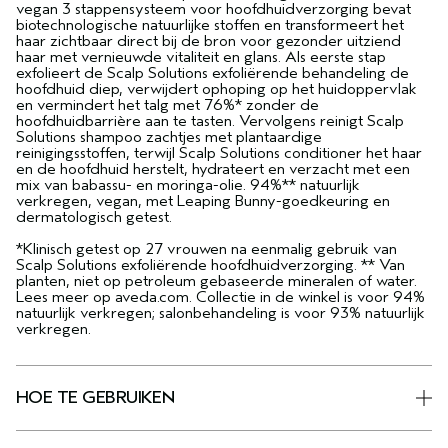
vegan 3 stappensysteem voor hoofdhuidverzorging bevat
biotechnologische natuurlijke stoffen en transformeert het
haar zichtbaar direct bij de bron voor gezonder uitziend
haar met vernieuwde vitaliteit en glans. Als eerste stap
exfolieert de Scalp Solutions exfoliërende behandeling de
hoofdhuid diep, verwijdert ophoping op het huidoppervlak
en vermindert het talg met 76%* zonder de
hoofdhuidbarrière aan te tasten. Vervolgens reinigt Scalp
Solutions shampoo zachtjes met plantaardige
reinigingsstoffen, terwijl Scalp Solutions conditioner het haar
en de hoofdhuid herstelt, hydrateert en verzacht met een
mix van babassu- en moringa-olie. 94%** natuurlijk
verkregen, vegan, met Leaping Bunny-goedkeuring en
dermatologisch getest.
*Klinisch getest op 27 vrouwen na eenmalig gebruik van
Scalp Solutions exfoliërende hoofdhuidverzorging. ** Van
planten, niet op petroleum gebaseerde mineralen of water.
Lees meer op aveda.com. Collectie in de winkel is voor 94%
natuurlijk verkregen; salonbehandeling is voor 93% natuurlijk
verkregen.
HOE TE GEBRUIKEN