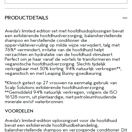
PRODUCTDETAILS
Aveda's limited edition set met hoofdhuidoplossingen bevat
een exfoliërende hoofdhuidverzorging, balansherstellende
shampoo en herstellende conditioner die
oppervlaktevervuiling op milde wijze verwijdert, talg met
76%* vermindert, irritatie van de hoofdhuid helpt
verzachten en hydratatie van de hoofdhuid stimuleert.
Perfect om je haar vanaf de wortels te transformeren met
veganistische hoofdhuidverzorging. Slechts tijdelijk
verkrijgbaar met 30% korting. 94% natuurlijk verkregen**,
veganistisch en met Leaping Bunny-goedkeuring.
*Klinisch getest op 27 vrouwen na eenmalig gebruik van
Scalp Solutions exfoliërende hoofdhuidverzorging.
**Gemiddeld 94% natuurlijk verkregen, volgens de ISO
16128-norm, uit plantaardige, niet-petroleumhoudende
minerale en/of waterbronnen.
VOORDELEN
Aveda's limited-edition oplossingsset voor de hoofdhuid
bevat een exfoliërende hoofdhuidbehandeling,
balansherstellende shampoo en verzorgende conditioner. Dit