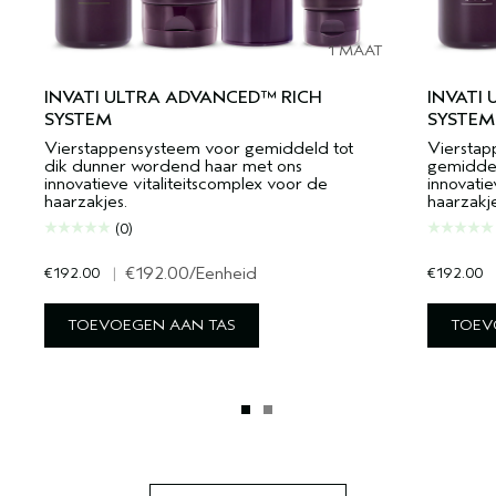
1 MAAT
INVATI ULTRA ADVANCED™ RICH
INVATI
SYSTEM
SYSTEM
Vierstappensysteem voor gemiddeld tot
Vierstap
dik dunner wordend haar met ons
gemiddel
innovatieve vitaliteitscomplex voor de
innovatie
haarzakjes.
haarzakje
(0)
€192.00
|
€192.00
/Eenheid
€192.00
TOEVOEGEN AAN TAS
TOEV