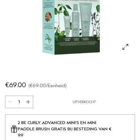
GEVOELIGE HOOFDHUID
PURE ABUNDANCE
ALLE COLLECTIES
€69.00
€69.00
/Eenheid
UITVERKOCHT
2 BE CURLY ADVANCED MINI'S EN MINI
PADDLE BRUSH GRATIS BIJ BESTEDING VAN €
99