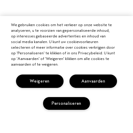
We gebruiken cookies om het verkeer op onze website te
analyseren, u te voorzien van gepersonaliseerde inhoud,
op interesses gebaseerde advertenties en inhoud van
social media kanalen. U kunt uw cookievoorkeuren
selecteren of meer informatie over cookies verkrijgen door
op 'Personaliseren' te klikken of in ons Privacybeleid. U kunt
op 'Aanvaarden' of 'Weigeren' klikken om alle cookies te
aanvaarden of te weigeren.
VOOR PROFESSIONALS
Weigeren
Aanvaarden
WORD EEN AVEDA SALON
HULP NODIG?
VOLG MIJN BESTELLING
Personaliseren
BEL +3228085049
PRIVACY EN VOORWAARDEN
CHAT MET ONS
PRIVACYBELEID
KLANTENSERVICE
GEBRUIKSVOORWAARDEN
CONTACTEER FABRIKANT
VERKOOPVOORWAARDEN
UITVERKOCHT