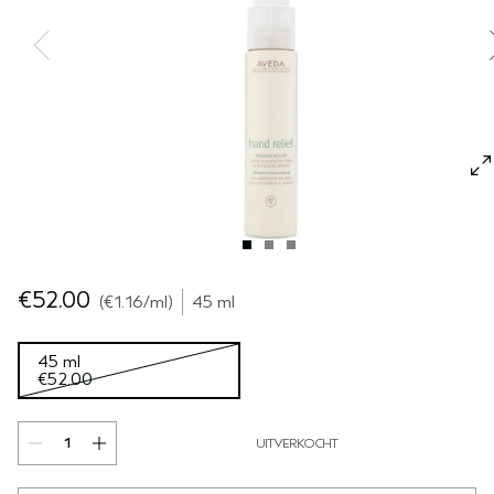
GEVOELIGE HOOFDHUID
PURE ABUNDANCE
ALLE COLLECTIES
€52.00
€1.16
/ml
45 ml
45 ml
€52.00
UITVERKOCHT