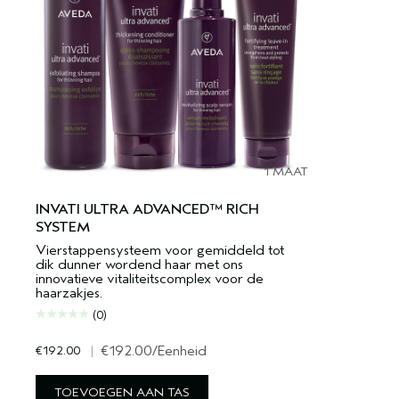
1 MAAT
INVATI ULTRA ADVANCED™ RICH
SYSTEM
Vierstappensysteem voor gemiddeld tot
dik dunner wordend haar met ons
innovatieve vitaliteitscomplex voor de
haarzakjes.
(0)
€192.00
|
€192.00
/Eenheid
TOEVOEGEN AAN TAS