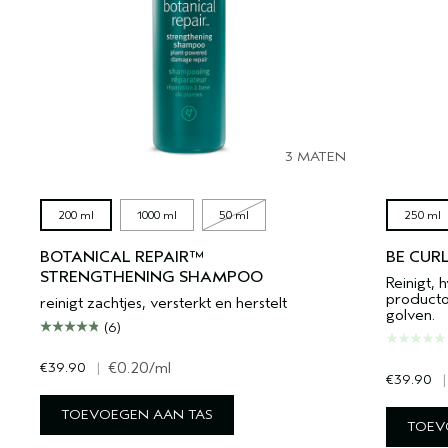
3 MATEN
200 ml
1000 ml
50 ml
250 ml
BOTANICAL REPAIR™
BE CUR
STRENGTHENING SHAMPOO
Reinigt, 
producto
reinigt zachtjes, versterkt en herstelt
golven.
(6)
€39.90
|
€0.20
/ml
€39.90
|
TOEVOEGEN AAN TAS
TOEV