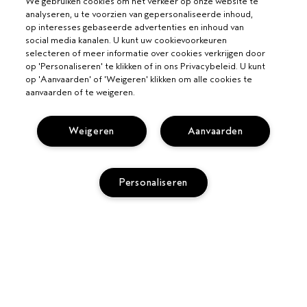
We gebruiken cookies om het verkeer op onze website te
analyseren, u te voorzien van gepersonaliseerde inhoud,
op interesses gebaseerde advertenties en inhoud van
social media kanalen. U kunt uw cookievoorkeuren
selecteren of meer informatie over cookies verkrijgen door
op 'Personaliseren' te klikken of in ons Privacybeleid. U kunt
op 'Aanvaarden' of 'Weigeren' klikken om alle cookies te
VOOR PROFESSIONALS
aanvaarden of te weigeren.
WORD EEN AVEDA SALON
HULP NODIG?
Weigeren
Aanvaarden
VOLG MIJN BESTELLING
BEL +3228085049
PRIVACY EN VOORWAARDEN
CHAT MET ONS
Personaliseren
PRIVACYBELEID
KLANTENSERVICE
GEBRUIKSVOORWAARDEN
CONTACTEER FABRIKANT
VERKOOPVOORWAARDEN
RETOURNEREN EN RUILEN
COOKIESBELEID
SITE COOKIES BEHEREN
TOEVOEGEN AAN TAS
TOEGANKELIJKHEID
© Aveda Corp.