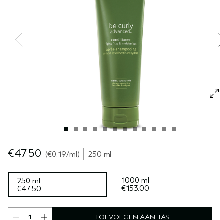
GEVOELIGE HOOFDHUID
PURE ABUNDANCE
ALLE COLLECTIES
€47.50
€0.19
/ml
250 ml
1000 ml
250 ml
€153.00
€47.50
TOEVOEGEN AAN TAS