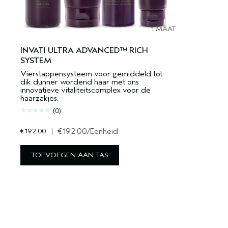
1 MAAT
INVATI ULTRA ADVANCED™ RICH
SYSTEM
Vierstappensysteem voor gemiddeld tot
dik dunner wordend haar met ons
innovatieve vitaliteitscomplex voor de
haarzakjes.
(0)
€192.00
|
€192.00
/Eenheid
TOEVOEGEN AAN TAS