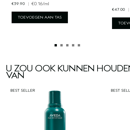
€39.90
|
€0.16
/ml
€47.00
|
TOEVOEGEN AAN TAS
TOEV
U ZOU OOK KUNNEN HOUDE
VAN
BEST SELLER
BEST SEL