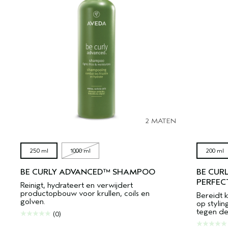
2 MATEN
250 ml
1000 ml
200 ml
BE CURLY ADVANCED™ SHAMPOO
BE CUR
PERFEC
Reinigt, hydrateert en verwijdert
productopbouw voor krullen, coils en
Bereidt k
golven.
op styli
tegen de
(0)