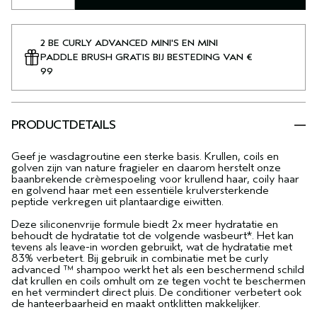
2 BE CURLY ADVANCED MINI'S EN MINI
PADDLE BRUSH GRATIS BIJ BESTEDING VAN €
99
PRODUCTDETAILS
Geef je wasdagroutine een sterke basis. Krullen, coils en
golven zijn van nature fragieler en daarom herstelt onze
baanbrekende crèmespoeling voor krullend haar, coily haar
en golvend haar met een essentiële krulversterkende
peptide verkregen uit plantaardige eiwitten.
Deze siliconenvrije formule biedt 2x meer hydratatie en
behoudt de hydratatie tot de volgende wasbeurt*. Het kan
tevens als leave-in worden gebruikt, wat de hydratatie met
83% verbetert. Bij gebruik in combinatie met be curly
advanced ™ shampoo werkt het als een beschermend schild
dat krullen en coils omhult om ze tegen vocht te beschermen
en het vermindert direct pluis. De conditioner verbetert ook
de hanteerbaarheid en maakt ontklitten makkelijker.