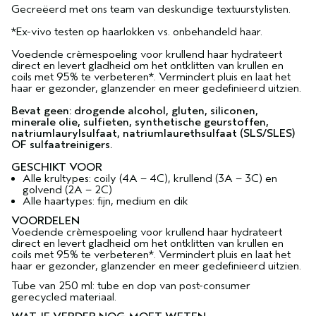
Gecreëerd met ons team van deskundige textuurstylisten.
*Ex-vivo testen op haarlokken vs. onbehandeld haar.
Voedende crèmespoeling voor krullend haar hydrateert
direct en levert gladheid om het ontklitten van krullen en
coils met 95% te verbeteren*. Vermindert pluis en laat het
haar er gezonder, glanzender en meer gedefinieerd uitzien.
Bevat geen: drogende alcohol, gluten, siliconen,
minerale olie, sulfieten, synthetische geurstoffen,
natriumlaurylsulfaat, natriumlaurethsulfaat (SLS/SLES)
OF sulfaatreinigers.
GESCHIKT VOOR
Alle krultypes: coily (4A – 4C), krullend (3A – 3C) en
golvend (2A – 2C)
Alle haartypes: fijn, medium en dik
VOORDELEN
Voedende crèmespoeling voor krullend haar hydrateert
direct en levert gladheid om het ontklitten van krullen en
coils met 95% te verbeteren*. Vermindert pluis en laat het
haar er gezonder, glanzender en meer gedefinieerd uitzien.
Tube van 250 ml: tube en dop van post-consumer
gerecycled materiaal.