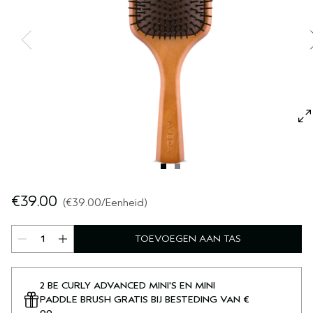
GEVOELIGE HOOFDHUID
PURE ABUNDANCE
ALLE COLLECTIES
€39.00
€39.00
/Eenheid
TOEVOEGEN AAN TAS
2 BE CURLY ADVANCED MINI'S EN MINI
PADDLE BRUSH GRATIS BIJ BESTEDING VAN €