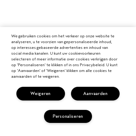
We gebruiken cookies om het verkeer op onze website te
analyseren, u te voorzien van gepersonaliseerde inhoud,
op interesses gebaseerde advertenties en inhoud van
social media kanalen. U kunt uw cookievoorkeuren
selecteren of meer informatie over cookies verkrijgen door
op 'Personaliseren' te klikken of in ons Privacybeleid. U kunt
op 'Aanvaarden' of 'Weigeren' klikken om alle cookies te
aanvaarden of te weigeren.
VOOR PROFESSIONALS
Weigeren
Aanvaarden
WORD EEN AVEDA SALON
HULP NODIG?
VOLG MIJN BESTELLING
Personaliseren
BEL +3228085049
PRIVACY EN VOORWAARDEN
CHAT MET ONS
PRIVACYBELEID
KLANTENSERVICE