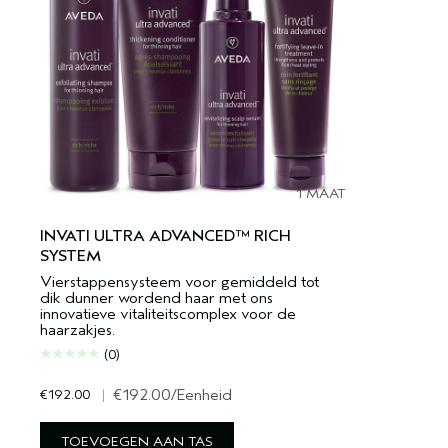
1 MAAT
INVATI ULTRA ADVANCED™ RICH
SYSTEM
Vierstappensysteem voor gemiddeld tot
dik dunner wordend haar met ons
innovatieve vitaliteitscomplex voor de
haarzakjes.
(0)
€192.00
|
€192.00
/Eenheid
TOEVOEGEN AAN TAS