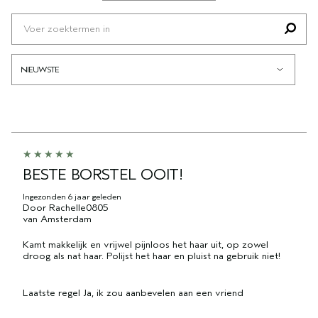
BELANGRIJKSTE
BEOORDELINGEN
HAARPROBLEEM
OP
HUIDTYPE
BESTE BORSTEL OOIT!
Ingezonden
6 jaar geleden
Door
Rachelle0805
van
Amsterdam
Kamt makkelijk en vrijwel pijnloos het haar uit, op zowel
droog als nat haar. Polijst het haar en pluist na gebruik niet!
Laatste regel
Ja, ik zou aanbevelen aan een vriend