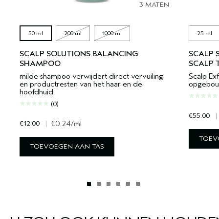
3 MATEN
50 ml
200 ml
1000 ml
25 ml
SCALP SOLUTIONS BALANCING
SCALP 
SHAMPOO
SCALP 
milde shampoo verwijdert direct vervuiling
Scalp Exf
en productresten van het haar en de
opgebou
hoofdhuid
(0)
€55.00
|
€12.00
|
€0.24
/ml
TOEV
TOEVOEGEN AAN TAS