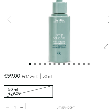
GEVOELIGE HOOFDHUID
PURE ABUNDANCE
ALLE COLLECTIES
€59.00
€1.18
/ml
50 ml
50 ml
€59.00
UITVERKOCHT