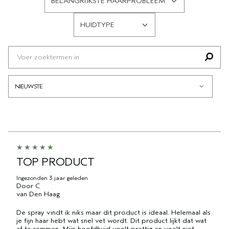
BELANGRIJKSTE HAARPROBLEEM
OP
FILTER
HAARTYPE
BEOORDELINGEN
HUIDTYPE
OP
FILTER
BELANGRIJKSTE
BEOORDELINGEN
HAARPROBLEEM
OP
HUIDTYPE
TOP PRODUCT
Ingezonden
3 jaar geleden
Door
C
van
Den Haag
De spray vindt ik niks maar dit product is ideaal. Helemaal als
je fijn haar hebt wat snel vet wordt. Dit product lijkt dat wat
af te remmen. Mijn hoofdhuid voelt prettig en voelt niet