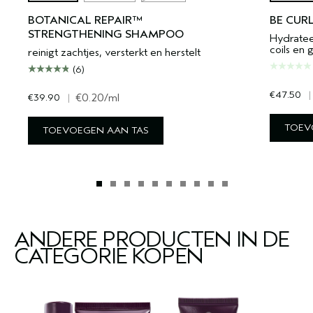
BOTANICAL REPAIR™
BE CUR
STRENGTHENING SHAMPOO
Hydratee
coils en 
reinigt zachtjes, versterkt en herstelt
(6)
€47.50
|
€39.90
|
€0.20
/ml
TOEV
TOEVOEGEN AAN TAS
ANDERE PRODUCTEN IN DE
CATEGORIE KOPEN