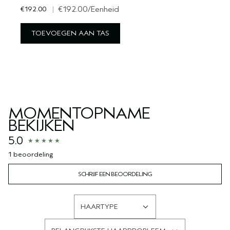
€192.00
|
€192.00
/Eenheid
TOEVOEGEN AAN TAS
MOMENTOPNAME
BEKIJKEN
5.0
1 beoordeling
SCHRIJF EEN BEOORDELING
HAARTYPE
FILTER
BEOORDELINGEN