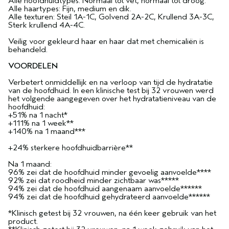
Alle hoofdhuidtypes: Normaal tot vet, normaal tot droog.
Alle haartypes: Fijn, medium en dik.
Alle texturen: Steil 1A-1C, Golvend 2A-2C, Krullend 3A-3C,
Sterk krullend 4A-4C.
Veilig voor gekleurd haar en haar dat met chemicaliën is
behandeld.
VOORDELEN
Verbetert onmiddellijk en na verloop van tijd de hydratatie
van de hoofdhuid. In een klinische test bij 32 vrouwen werd
het volgende aangegeven over het hydratatieniveau van de
hoofdhuid:
+51% na 1 nacht*
+111% na 1 week**
+140% na 1 maand***
+24% sterkere hoofdhuidbarrière**
Na 1 maand:
96% zei dat de hoofdhuid minder gevoelig aanvoelde****
92% zei dat roodheid minder zichtbaar was*****
94% zei dat de hoofdhuid aangenaam aanvoelde******
94% zei dat de hoofdhuid gehydrateerd aanvoelde******
*Klinisch getest bij 32 vrouwen, na één keer gebruik van het
product.