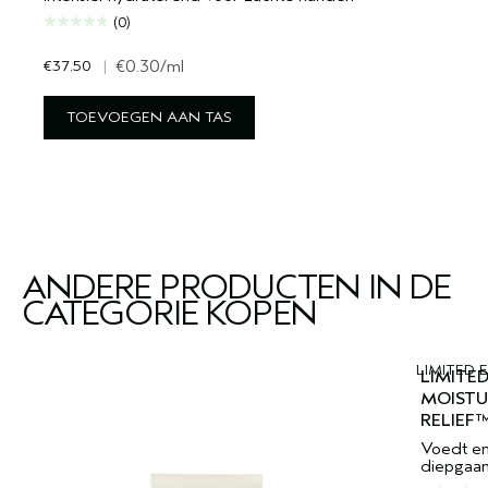
(0)
€37.50
|
€0.30
/ml
TOEVOEGEN AAN TAS
ANDERE PRODUCTEN IN DE
CATEGORIE KOPEN
LIMITED 
LIMITED
MOISTU
RELIEF™
Voedt en
diepgaan