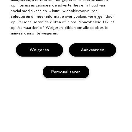
op interesses gebaseerde advertenties en inhoud van
social media kanalen. U kunt uw cookievoorkeuren
selecteren of meer informatie over cookies verkrijgen door
op 'Personaliseren' te klikken of in ons Privacybeleid. U kunt
op 'Aanvaarden' of 'Weigeren' klikken om alle cookies te
aanvaarden of te weigeren.
Weigeren
Aanvaarden
VOOR PROFESSIONALS
Personaliseren
WORD EEN AVEDA SALON
HULP NODIG?
VOLG MIJN BESTELLING
UITVERKOCHT
BEL +3228085049
PRIVACY EN VOORWAARDEN
CHAT MET ONS
PRIVACYBELEID
KLANTENSERVICE
GEBRUIKSVOORWAARDEN
CONTACTEER FABRIKANT
VERKOOPVOORWAARDEN
RETOURNEREN EN RUILEN
COOKIESBELEID