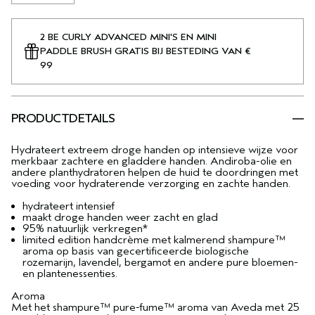
2 BE CURLY ADVANCED MINI'S EN MINI
PADDLE BRUSH GRATIS BIJ BESTEDING VAN €
99
PRODUCTDETAILS
Hydrateert extreem droge handen op intensieve wijze voor
merkbaar zachtere en gladdere handen. Andiroba-olie en
andere planthydratoren helpen de huid te doordringen met
voeding voor hydraterende verzorging en zachte handen.
hydrateert intensief
maakt droge handen weer zacht en glad
95% natuurlijk verkregen*
limited edition handcrème met kalmerend shampure™
aroma op basis van gecertificeerde biologische
rozemarijn, lavendel, bergamot en andere pure bloemen-
en plantenessenties.
Aroma
Met het shampure™ pure-fume™ aroma van Aveda met 25