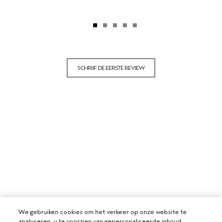
SCHRIJF DE EERSTE REVIEW
We gebruiken cookies om het verkeer op onze website te
analyseren, u te voorzien van gepersonaliseerde inhoud,