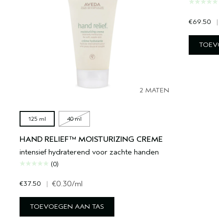
€69.50
|
TOEV
2 MATEN
125 ml
40 ml
HAND RELIEF™ MOISTURIZING CREME
intensief hydraterend voor zachte handen
(0)
€37.50
|
€0.30
/ml
TOEVOEGEN AAN TAS