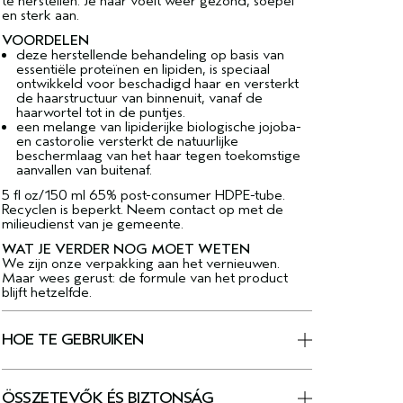
te herstellen. Je haar voelt weer gezond, soepel
en sterk aan.
VOORDELEN
deze herstellende behandeling op basis van
essentiële proteïnen en lipiden, is speciaal
ontwikkeld voor beschadigd haar en versterkt
de haarstructuur van binnenuit, vanaf de
haarwortel tot in de puntjes.
een melange van lipiderijke biologische jojoba-
en castorolie versterkt de natuurlijke
beschermlaag van het haar tegen toekomstige
aanvallen van buitenaf.
5 fl oz/150 ml 65% post-consumer HDPE-tube.
Recyclen is beperkt. Neem contact op met de
milieudienst van je gemeente.
WAT JE VERDER NOG MOET WETEN
We zijn onze verpakking aan het vernieuwen.
Maar wees gerust: de formule van het product
blijft hetzelfde.
HOE TE GEBRUIKEN
ÖSSZETEVŐK ÉS BIZTONSÁG