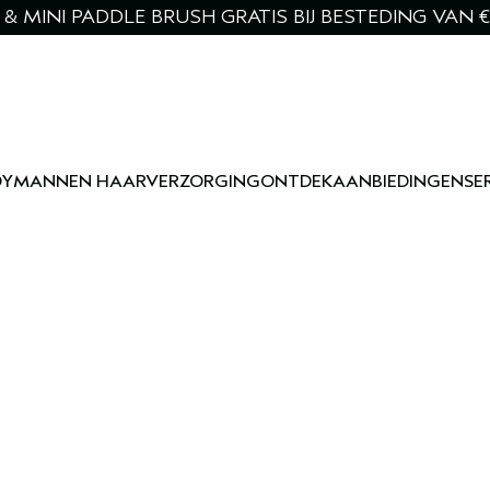
& MINI PADDLE BRUSH GRATIS BIJ BESTEDING VAN €
DY
MANNEN HAARVERZORGING
ONTDEK
AANBIEDINGEN
SE