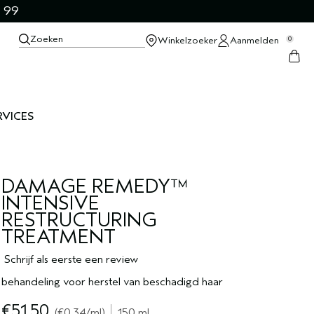
 99
Zoeken
Winkelzoeker
Aanmelden
0
RVICES
DAMAGE REMEDY™
INTENSIVE
RESTRUCTURING
TREATMENT
Schrijf als eerste een review
behandeling voor herstel van beschadigd haar
€51.50
€0.34
/ml
150 ml