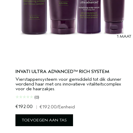
1 MAAT
INVATI ULTRA ADVANCED™ RICH SYSTEM
Vierstappensysteem voor gemiddeld tot dik dunner
wordend haar met ons innovatieve vitaliteitscomplex
voor de haarzakjes.
(0)
€192.00
|
€192.00
/Eenheid
TOEVOEGEN AAN TAS