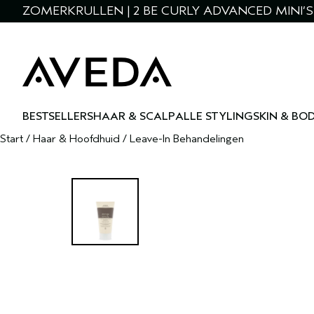
ZOMERKRULLEN | 2 BE CURLY ADVANCED MINI’S 
BESTSELLERS
HAAR & SCALP
ALLE STYLING
SKIN & BO
Start
/
Haar & Hoofdhuid
/
Leave-In Behandelingen