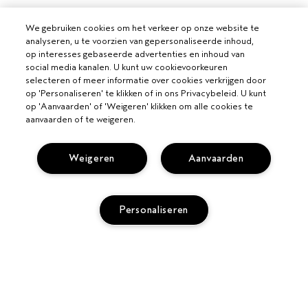
We gebruiken cookies om het verkeer op onze website te
analyseren, u te voorzien van gepersonaliseerde inhoud,
op interesses gebaseerde advertenties en inhoud van
social media kanalen. U kunt uw cookievoorkeuren
selecteren of meer informatie over cookies verkrijgen door
op 'Personaliseren' te klikken of in ons Privacybeleid. U kunt
op 'Aanvaarden' of 'Weigeren' klikken om alle cookies te
VOOR PROFESSIONALS
aanvaarden of te weigeren.
WORD EEN AVEDA SALON
HULP NODIG?
Weigeren
Aanvaarden
VOLG MIJN BESTELLING
BEL +3228085049
PRIVACY EN VOORWAARDEN
CHAT MET ONS
Personaliseren
PRIVACYBELEID
KLANTENSERVICE
GEBRUIKSVOORWAARDEN
CONTACTEER FABRIKANT
VERKOOPVOORWAARDEN
RETOURNEREN EN RUILEN
COOKIESBELEID
SITE COOKIES BEHEREN
UITVERKOCHT
TOEGANKELIJKHEID