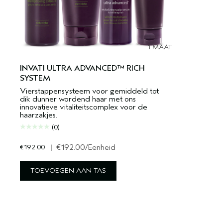
1 MAAT
INVATI ULTRA ADVANCED™ RICH
SYSTEM
Vierstappensysteem voor gemiddeld tot
dik dunner wordend haar met ons
innovatieve vitaliteitscomplex voor de
haarzakjes.
(0)
€192.00
|
€192.00
/Eenheid
TOEVOEGEN AAN TAS