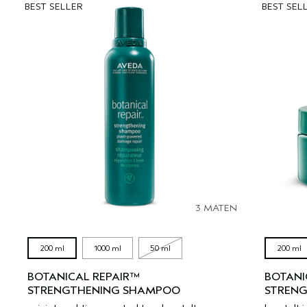
BEST SELLER
BEST SEL
3 MATEN
200 ml
1000 ml
50 ml
200 ml
BOTANICAL REPAIR™
BOTANI
STRENGTHENING SHAMPOO
STRENG