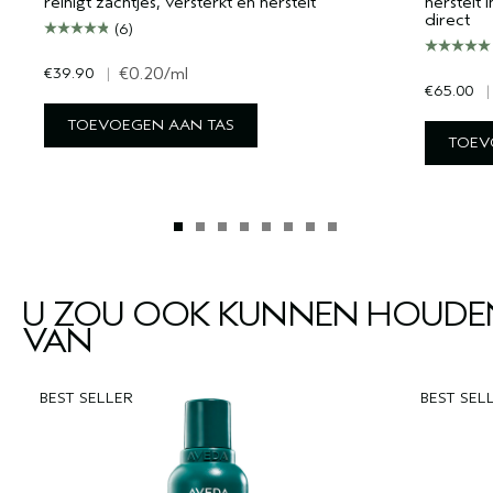
reinigt zachtjes, versterkt en herstelt
herstelt 
direct
(6)
€39.90
|
€0.20
/ml
€65.00
|
TOEVOEGEN AAN TAS
TOEV
U ZOU OOK KUNNEN HOUDE
VAN
BEST SELLER
BEST SEL