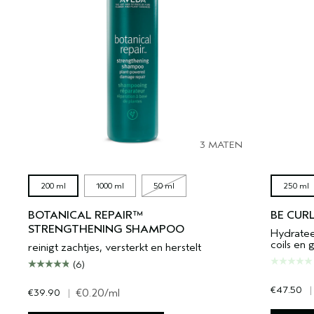
3 MATEN
200 ml
1000 ml
50 ml
250 ml
BOTANICAL REPAIR™
BE CUR
STRENGTHENING SHAMPOO
Hydratee
coils en 
reinigt zachtjes, versterkt en herstelt
(6)
€47.50
|
€39.90
|
€0.20
/ml