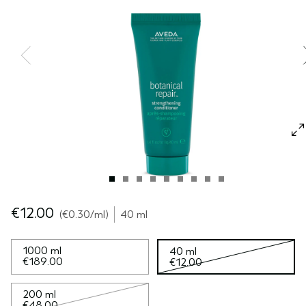
GEVOELIGE HOOFDHUID
PURE ABUNDANCE
ALLE COLLECTIES
€12.00
€0.30
/ml
40 ml
1000 ml
40 ml
€189.00
€12.00
200 ml
€48.00