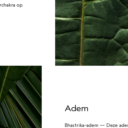
rchakra op.
Adem
Bhastrika-adem — Deze adem