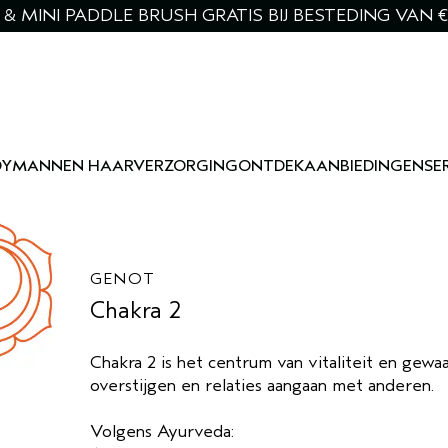
& MINI PADDLE BRUSH GRATIS BIJ BESTEDING VAN €
DY
MANNEN HAARVERZORGING
ONTDEK
AANBIEDINGEN
SE
GENOT
Chakra 2
Chakra 2 is het centrum van vitaliteit en ge
overstijgen en relaties aangaan met anderen.
Volgens Ayurveda: