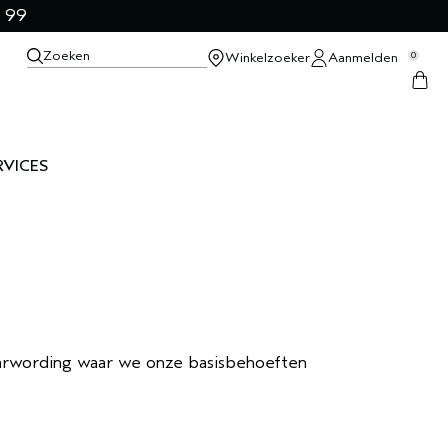
 99
Zoeken
Winkelzoeker
Aanmelden
0
RVICES
waarwording waar we onze basisbehoeften