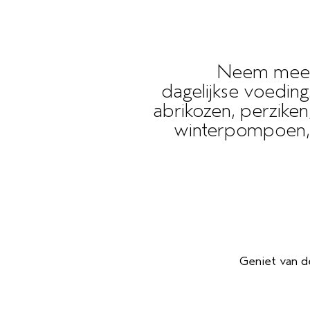
Neem meer o
dagelijkse voeding
abrikozen, perzike
winterpompoen, a
Geniet van d