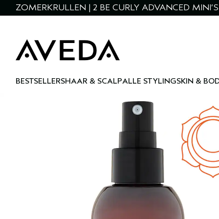
ZOMERKRULLEN | 2 BE CURLY ADVANCED MINI’S 
BESTSELLERS
HAAR & SCALP
ALLE STYLING
SKIN & BO