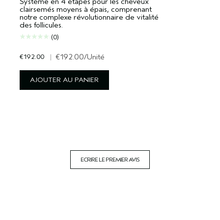
Système en 4 étapes pour les cheveux
clairsemés moyens à épais, comprenant
notre complexe révolutionnaire de vitalité
des follicules.
(0)
€192.00
|
€192.00
/Unité
AJOUTER AU PANIER
ECRIRE LE PREMIER AVIS