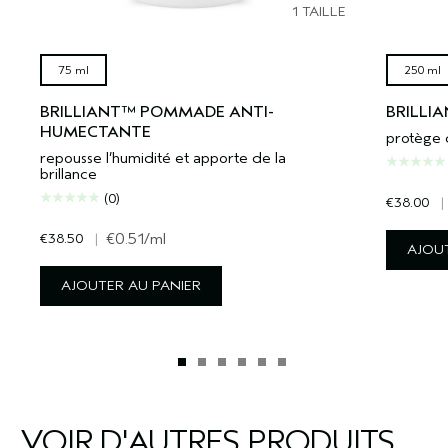
1 TAILLE
75 ml
250 ml
BRILLIANT™ POMMADE ANTI-
BRILLI
HUMECTANTE
protège d
repousse l’humidité et apporte de la
brillance
(0)
€38.00
|
€38.50
|
€0.51
/ml
AJOUT
AJOUTER AU PANIER
VOIR D'AUTRES PRODUITS